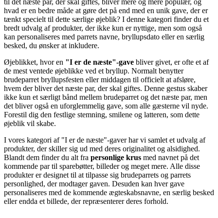
til det næste par, der skal giftes, bliver mere og mere populær, og
hvad er en bedre måde at gøre det på end med en unik gave, der er
tænkt specielt til dette særlige øjeblik? I denne kategori finder du et
bredt udvalg af produkter, der ikke kun er nyttige, men som også
kan personaliseres med parrets navne, bryllupsdato eller en særlig
besked, du ønsker at inkludere.
Øjeblikket, hvor en
"I er de næste"-gave
bliver givet, er ofte et af
de mest ventede øjeblikke ved et bryllup. Normalt benytter
brudeparret bryllupsfesten eller middagen til officielt at afsløre,
hvem der bliver det næste par, der skal giftes. Denne gestus skaber
ikke kun et særligt bånd mellem brudeparret og det næste par, men
det bliver også en uforglemmelig gave, som alle gæsterne vil nyde.
Forestil dig den festlige stemning, smilene og latteren, som dette
øjeblik vil skabe.
I vores kategori af "I er de næste"-gaver har vi samlet et udvalg af
produkter, der skiller sig ud med deres originalitet og alsidighed.
Blandt dem finder du alt fra
personlige krus
med navnet på det
kommende par til sparebøtter, billeder og meget mere. Alle disse
produkter er designet til at tilpasse sig brudeparrets og parrets
personlighed, der modtager gaven. Desuden kan hver gave
personaliseres med de kommende ægteskabsnavne, en særlig besked
eller endda et billede, der repræsenterer deres forhold.