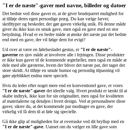
"I er de næste"-gaver med navne, billeder og datoer
Det bedste ved disse gaver er, at de giver brudeparret mulighed for
at tilføje deres egen personlige præg. Du kan vælge farver,
skrifttyper og beskeder, der gør gaven virkelig unik. På denne måde
giver du ikke kun en smuk gave, men også en gave med en stor
betydning. Hvad er en bedre måde at ønske det næste par det bedste
end med en gave, der vil følge dem for evigt?
Ud over at være en følelsesladet gestus, er
"I er de næste"-
gaverne
en sjov måde at involvere alle i fejringen. Disse produkter
er ikke kun gaver til de kommende ægtefæller, men også en måde at
dele med alle gæsterne, hvem der bliver det næste par, der tager det
store skridt. At tilføje en smule humor og personlig tilpasning vil
gøre øjeblikket endnu mere specielt.
Hvis du leder efter noget mere end en konventionel gave, er vores
"I er de næste"-gaver
det ideelle valg. Hvert produkt er tænkt til at
skabe indtryk, ikke kun for sin originalitet, men også for kvaliteten
af materialerne og detaljen i hvert design. Ved at personalisere disse
gaver, sikrer du, at det kommende par modtager en gave, der
virkelig vil få dem til at føle sig specielle.
Gå ikke glip af muligheden for at overraske ved dit bryllup med en
"I er de næste"-gave
. Uanset om du vælger en lille gave som