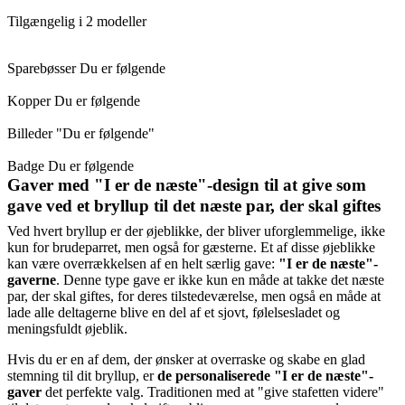
Tilgængelig i 2 modeller
Sparebøsser Du er følgende
Kopper Du er følgende
Billeder "Du er følgende"
Badge Du er følgende
Gaver med "I er de næste"-design til at give som
gave ved et bryllup til det næste par, der skal giftes
Ved hvert bryllup er der øjeblikke, der bliver uforglemmelige, ikke
kun for brudeparret, men også for gæsterne. Et af disse øjeblikke
kan være overrækkelsen af en helt særlig gave:
"I er de næste"-
gaverne
. Denne type gave er ikke kun en måde at takke det næste
par, der skal giftes, for deres tilstedeværelse, men også en måde at
lade alle deltagerne blive en del af et sjovt, følelsesladet og
meningsfuldt øjeblik.
Hvis du er en af dem, der ønsker at overraske og skabe en glad
stemning til dit bryllup, er
de personaliserede "I er de næste"-
gaver
det perfekte valg. Traditionen med at "give stafetten videre"