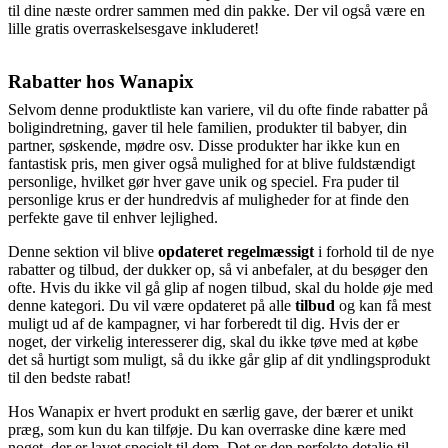
til dine næste ordrer sammen med din pakke. Der vil også være en
lille gratis overraskelsesgave inkluderet!
Rabatter hos Wanapix
Selvom denne produktliste kan variere, vil du ofte finde rabatter på
boligindretning, gaver til hele familien, produkter til babyer, din
partner, søskende, mødre osv. Disse produkter har ikke kun en
fantastisk pris, men giver også mulighed for at blive fuldstændigt
personlige, hvilket gør hver gave unik og speciel. Fra puder til
personlige krus er der hundredvis af muligheder for at finde den
perfekte gave til enhver lejlighed.
Denne sektion vil blive
opdateret regelmæssigt
i forhold til de nye
rabatter og tilbud, der dukker op, så vi anbefaler, at du besøger den
ofte. Hvis du ikke vil gå glip af nogen tilbud, skal du holde øje med
denne kategori. Du vil være opdateret på alle
tilbud
og kan få mest
muligt ud af de kampagner, vi har forberedt til dig. Hvis der er
noget, der virkelig interesserer dig, skal du ikke tøve med at købe
det så hurtigt som muligt, så du ikke går glip af dit yndlingsprodukt
til den bedste rabat!
Hos Wanapix er hvert produkt en særlig gave, der bærer et unikt
præg, som kun du kan tilføje. Du kan overraske dine kære med
noget, der er lavet specielt til dem. Det er den perfekte detalje til