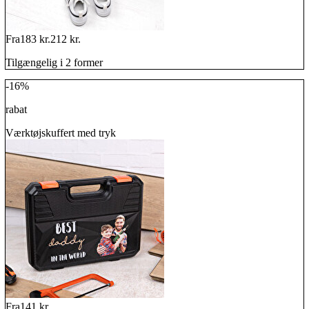
Fra
183 kr.
212 kr.
Tilgængelig i 2 former
-16%
rabat
Værktøjskuffert med tryk
Fra
141 kr.