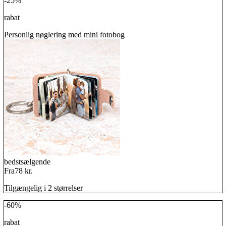
-25%
rabat
Personlig nøglering med mini fotobog
bedstsælgende
Fra
78 kr.
Tilgængelig i 2 størrelser
-60%
rabat