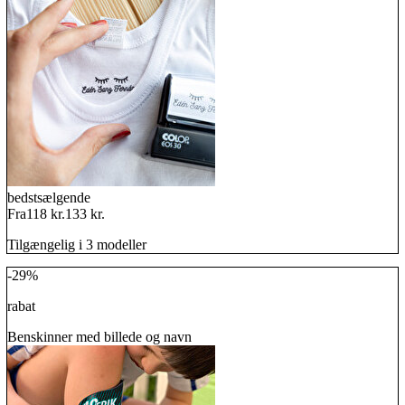
bedstsælgende
Fra
118 kr.
133 kr.
Tilgængelig i 3 modeller
-29%
rabat
Benskinner med billede og navn