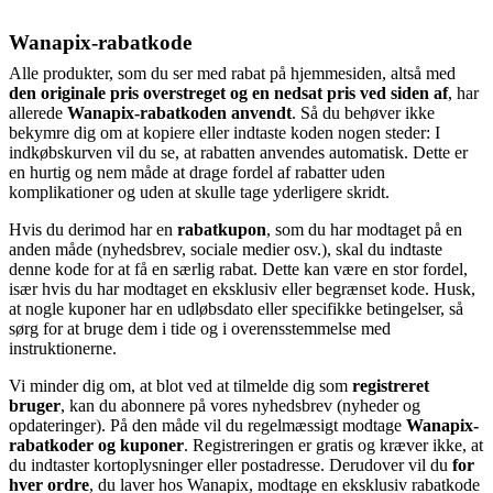
Wanapix-rabatkode
Alle produkter, som du ser med rabat på hjemmesiden, altså med
den originale pris overstreget og en nedsat pris ved siden af
, har
allerede
Wanapix-rabatkoden anvendt
. Så du behøver ikke
bekymre dig om at kopiere eller indtaste koden nogen steder: I
indkøbskurven vil du se, at rabatten anvendes automatisk. Dette er
en hurtig og nem måde at drage fordel af rabatter uden
komplikationer og uden at skulle tage yderligere skridt.
Hvis du derimod har en
rabatkupon
, som du har modtaget på en
anden måde (nyhedsbrev, sociale medier osv.), skal du indtaste
denne kode for at få en særlig rabat. Dette kan være en stor fordel,
især hvis du har modtaget en eksklusiv eller begrænset kode. Husk,
at nogle kuponer har en udløbsdato eller specifikke betingelser, så
sørg for at bruge dem i tide og i overensstemmelse med
instruktionerne.
Vi minder dig om, at blot ved at tilmelde dig som
registreret
bruger
, kan du abonnere på vores nyhedsbrev (nyheder og
opdateringer). På den måde vil du regelmæssigt modtage
Wanapix-
rabatkoder og kuponer
. Registreringen er gratis og kræver ikke, at
du indtaster kortoplysninger eller postadresse. Derudover vil du
for
hver ordre
, du laver hos Wanapix, modtage en eksklusiv rabatkode