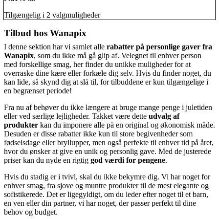
Tilgængelig i 2 valgmuligheder
Tilbud hos Wanapix
I denne sektion har vi samlet alle
rabatter på personlige gaver fra
Wanapix
, som du ikke må gå glip af. Velegnet til enhver person
med forskellige smag, her finder du unikke muligheder for at
overraske dine kære eller forkæle dig selv. Hvis du finder noget, du
kan lide, så skynd dig at slå til, for tilbuddene er kun tilgængelige i
en begrænset periode!
Fra nu af behøver du ikke længere at bruge mange penge i juletiden
eller ved særlige lejligheder. Takket være dette
udvalg af
produkter
kan du imponere alle på en original og økonomisk måde.
Desuden er disse rabatter ikke kun til store begivenheder som
fødselsdage eller bryllupper, men også perfekte til enhver tid på året,
hvor du ønsker at give en unik og personlig gave. Med de justerede
priser kan du nyde en rigtig
god værdi for pengene
.
Hvis du stadig er i tvivl, skal du ikke bekymre dig. Vi har noget for
enhver smag, fra sjove og muntre produkter til de mest elegante og
sofistikerede. Det er ligegyldigt, om du leder efter noget til et barn,
en ven eller din partner, vi har noget, der passer perfekt til dine
behov og budget.