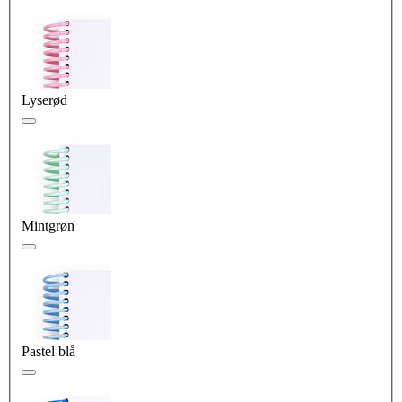
Lyserød
Mintgrøn
Pastel blå