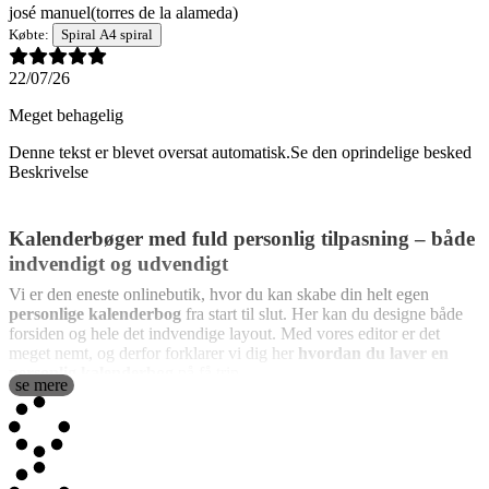
josé manuel
(torres de la alameda)
Købte:
Spiral A4 spiral
22/07/26
Meget behagelig
Denne tekst er blevet oversat automatisk.
Se den oprindelige besked
Beskrivelse
Kalenderbøger med fuld personlig tilpasning – både
indvendigt og udvendigt
Vi er den eneste onlinebutik, hvor du kan skabe din helt egen
personlige kalenderbog
fra start til slut. Her kan du designe både
forsiden og hele det indvendige layout. Med vores editor er det
meget nemt, og derfor forklarer vi dig her
hvordan du laver en
personlig kalenderbog
på få trin.
se mere
Hvordan ser de ud indvendigt?
Daglig eller ugentlig visning
: vælg den planlægningsstruktur,
du foretrækker – enten hele ugen på to sider eller én dag pr. side