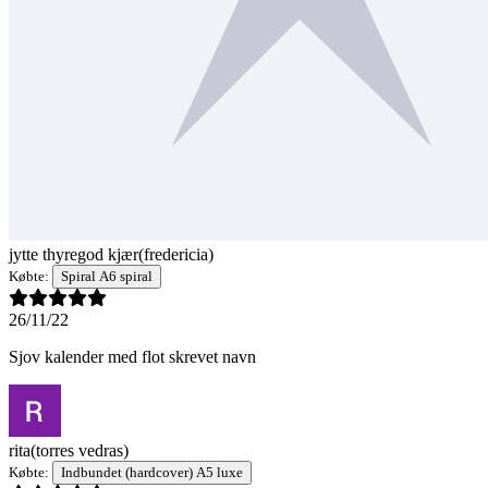
jytte thyregod kjær
(fredericia)
Købte:
Spiral A6 spiral
26/11/22
Sjov kalender med flot skrevet navn
rita
(torres vedras)
Købte:
Indbundet (hardcover) A5 luxe