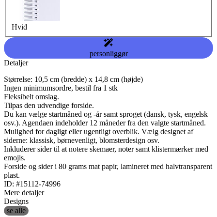
Hvid
personliggør
Detaljer
Størrelse: 10,5 cm (bredde) x 14,8 cm (højde)
Ingen minimumsordre, bestil fra 1 stk
Fleksibelt omslag.
Tilpas den udvendige forside.
Du kan vælge startmåned og -år samt sproget (dansk, tysk, engelsk
osv.). Agendaen indeholder 12 måneder fra den valgte startmåned.
Mulighed for dagligt eller ugentligt overblik. Vælg designet af
siderne: klassisk, børnevenligt, blomsterdesign osv.
Inkluderer sider til at notere skemaer, noter samt klistermærker med
emojis.
Forside og sider i 80 grams mat papir, lamineret med halvtransparent
plast.
ID: #15112-74996
Mere detaljer
Designs
se alle