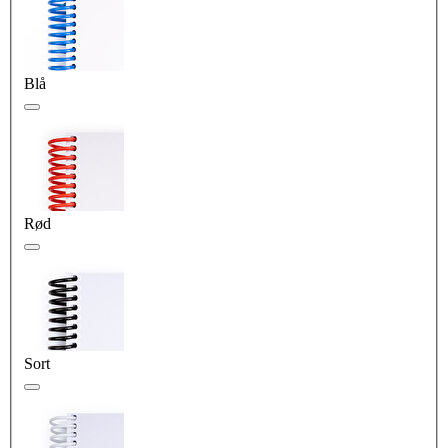
Blå
Rød
Sort