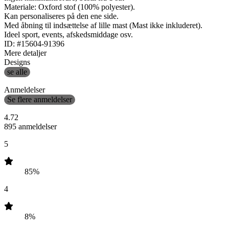
Materiale: Oxford stof (100% polyester).
Kan personaliseres på den ene side.
Med åbning til indsættelse af lille mast (Mast ikke inkluderet).
Ideel sport, events, afskedsmiddage osv.
ID: #15604-91396
Mere detaljer
Designs
se alle
Anmeldelser
Se flere anmeldelser
4.72
895 anmeldelser
5
85%
4
8%