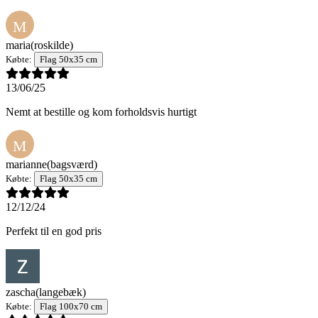
M
maria
(roskilde)
Købte:
Flag 50x35 cm
13/06/25
Nemt at bestille og kom forholdsvis hurtigt
M
marianne
(bagsværd)
Købte:
Flag 50x35 cm
12/12/24
Perfekt til en god pris
zascha
(langebæk)
Købte:
Flag 100x70 cm