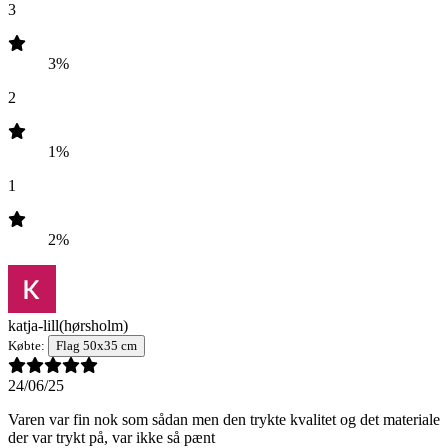
3
3%
2
1%
1
2%
katja-lill
(hørsholm)
Købte:
Flag 50x35 cm
24/06/25
Varen var fin nok som sådan men den trykte kvalitet og det materiale
der var trykt på, var ikke så pænt