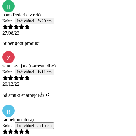
H
hans
(frederiksværk)
Købte:
Individuel 15x20 cm
27/08/23
Super godt produkt
Z
zanna-zeljana
(nørresundby)
Købte:
Individuel 11x11 cm
20/12/22
Så smukt et arbejde👍🤩
R
raquel
(amadora)
Købte:
Individuel 15x15 cm