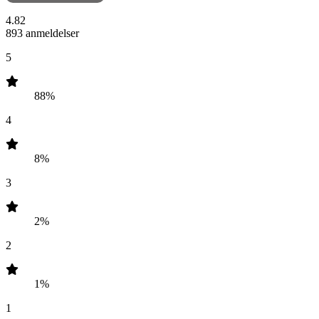
4.82
893 anmeldelser
5
88%
4
8%
3
2%
2
1%
1