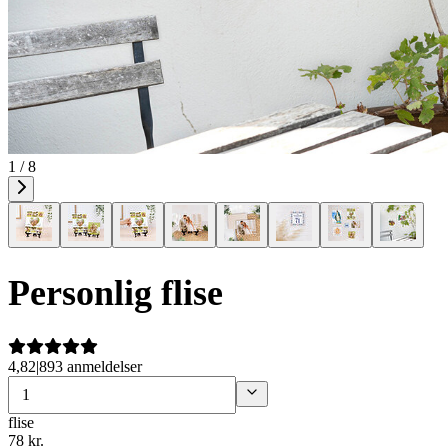
1 / 8
Personlig flise
4,82
|
893 anmeldelser
flise
78
kr.