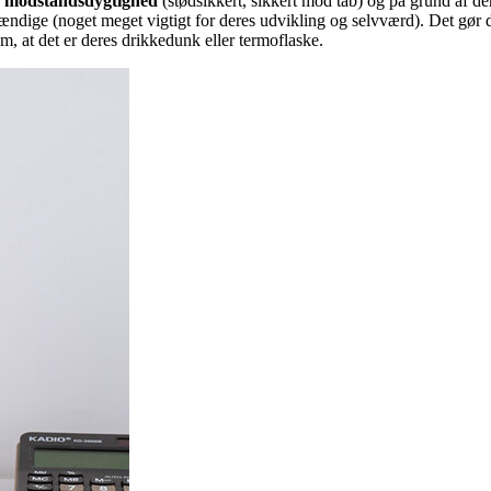
s
modstandsdygtighed
(stødsikkert, sikkert mod tab) og på grund af de
dige (noget meget vigtigt for deres udvikling og selvværd). Det gør dem p
m, at det er deres drikkedunk eller termoflaske.