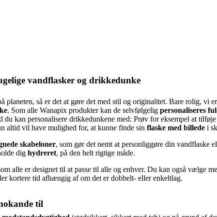
rugelige vandflasker og drikkedunke
 planeten, så er det at gøre det med stil og originalitet. Bare rolig, vi 
nke
. Som alle Wanapix produkter kan de selvfølgelig
personaliseres fu
vad du kan personalisere drikkedunkene med: Prøv for eksempel at tilføj
n altid vil have mulighed for, at kunne finde sin
flaske med billede
i s
gnede skabeloner
, som gør det nemt at personliggøre din vandflaske el
 holde dig
hydreret
, på den helt rigtige måde.
som alle er designet til at passe til alle og enhver. Du kan også vælge 
r kortere tid afhængig af om det er dobbelt- eller enkeltlag.
mokande til