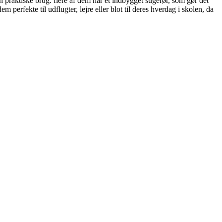
n praktiske brug: flere af dem har et indbygget sugerør, som gør det
erfekte til udflugter, lejre eller blot til deres hverdag i skolen, da