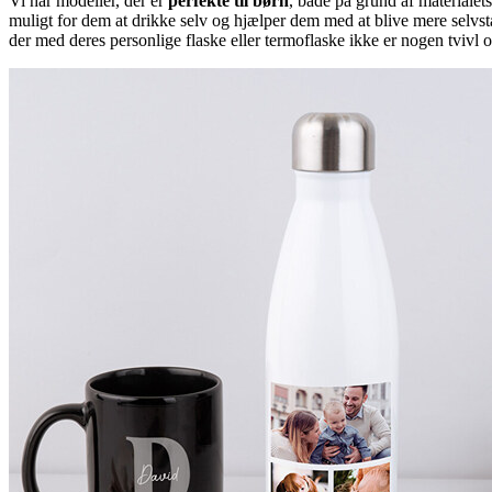
Vi har modeller, der er
perfekte til børn
, både på grund af materialet
muligt for dem at drikke selv og hjælper dem med at blive mere selvstæn
der med deres personlige flaske eller termoflaske ikke er nogen tvivl o