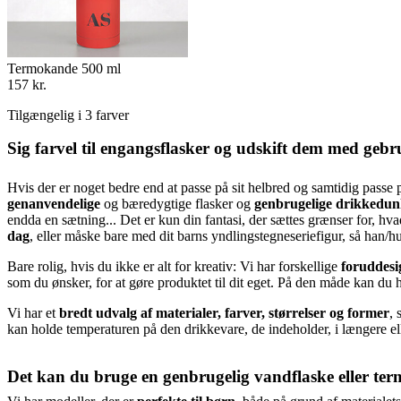
Termokande 500 ml
157 kr.
Tilgængelig i 3 farver
Sig farvel til engangsflasker og udskift dem med geb
Hvis der er noget bedre end at passe på sit helbred og samtidig passe på
genanvendelige
og bæredygtige flasker og
genbrugelige drikkedu
endda en sætning... Det er kun din fantasi, der sættes grænser for, h
dag
, eller måske bare med dit barns yndlingstegneseriefigur, så han/hu
Bare rolig, hvis du ikke er alt for kreativ: Vi har forskellige
foruddesi
som du ønsker, for at gøre produktet til dit eget. På den måde kan du
Vi har et
bredt udvalg af materialer, farver, størrelser og former
, 
kan holde temperaturen på den drikkevare, de indeholder, i længere elle
Det kan du bruge en genbrugelig vandflaske eller ter