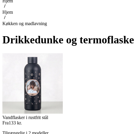
Hjem
Hjem
Køkken og madlavning
Drikkedunke og termoflasker
Vandflasker i rustfrit stål
Fra
133 kr.
Tilgængelig i 2 modeller