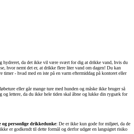
g hydreret, da det ikke vil være svært for dig at drikke vand, hvis du
 se, hvor nemt det er, at drikke flere liter vand om dagen! Du kan
e timer - hvad med en iste på en varm eftermiddag på kontoret eller
på løbeture eller går mange ture med hunden og måske ikke bruger så
 og lettere, da du ikke hele tiden skal åbne og lukke din rygsæk for
e og personlige drikkedunke
: De er ikke kun gode for miljøet, da de
kke er godkendt til dette formål og derfor udgør en langsigtet risiko