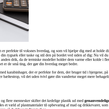
om er perfekte til voksnes hverdag, og som vil hjælpe dig med at holde di
i din rygsæk eller taske og stil den på bordet ved siden af dig: Nu vil du
anden drik, da de termiske modeller holder dem varme eller kolde i fler
et er de små ting, der gør din hverdag meget bedre.
 med karabinhager, der er perfekte for dem, der bruger tid i bjergene, 
 bæltestrop, vil det uden tvivl gøre din vandretur meget mere behagelig
re og flere mennesker skifter det kedelige plastik ud med
genanvendelig
es et væld af plastmaterialer til opbevaring af mad og drikkevarer, som i