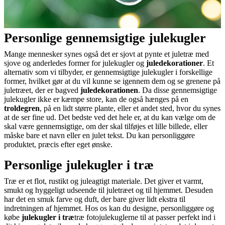
Personlige gennemsigtige julekugler
Mange mennesker synes også det er sjovt at pynte et juletræ med
sjove og anderledes former for julekugler og
juledekorationer
. Et
alternativ som vi tilbyder, er gennemsigtige julekugler i forskellige
former, hvilket gør at du vil kunne se igennem dem og se grenene på
juletræet, der er bagved
juledekorationen
. Da disse gennemsigtige
julekugler ikke er kæmpe store, kan de også hænges på en
troldegren
, på en lidt større plante, eller et andet sted, hvor du synes
at de ser fine ud. Det bedste ved det hele er, at du kan vælge om de
skal være gennemsigtige, om der skal tilføjes et lille billede, eller
måske bare et navn eller en julet tekst. Du kan personliggøre
produktet, præcis efter eget ønske.
Personlige julekugler i træ
Træ er et flot, rustikt og juleagtigt materiale. Det giver et varmt,
smukt og hyggeligt udseende til juletræet og til hjemmet. Desuden
har det en smuk farve og duft, der bare giver lidt ekstra til
indretningen af hjemmet. Hos os kan du designe, personliggøre og
købe
julekugler i træ
træ fotojulekuglerne til at passer perfekt ind i