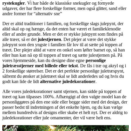
rystekugler
. Vi har både de klassiske snekugler og fornyede
udgaver, der har flere forskellige former, men også glitter, sand eller
andre former for “alternativ sne”
Der er altid traditioner i familien, og forskellige slags julepynt, der
altid skal op og hænge, da det enten har været et familieklenodie
eller af andre grunde. Men er det er stykke julepynt som findes på
alle træer, så er det
julestjernen
. Det plejer at være det stykke
julepynt som den yngste i familien får lov til at sætte på toppen af
træet. Der plejer altid at være en onkel som løfter barnet op, så han
eller hun kan nå op til toppen af træet og sætte julestjernen på. På
vores hjemmeside, kan du designe dine egne
personlige
juletræsstjerner med billede eller tekst
. De fås i træ og akryl og i
2 forskellige størrelser. Det er det perfekte personlige juletræspynt,
såfremt du ønsker at juletræet skal se lidt anderledes ud og hvis du
godt kan lide de lidt
alternative juledekorationer
.
Alle vores juledekorationer samt stjernen, kan sidde på toppen af
træet og kan tilpasses 100%. Afhængigt af den valgte model kan de
personliggøres på den ene side eller begge sider med det design, der
passer bedst til indretningen af det enkelte hjem, og du kan vælge
mellem hundredvis af designs eller skabe et helt nyt. Der er aldrig to
juledekorationer eller jule ornamenter, der vil være helt ens.