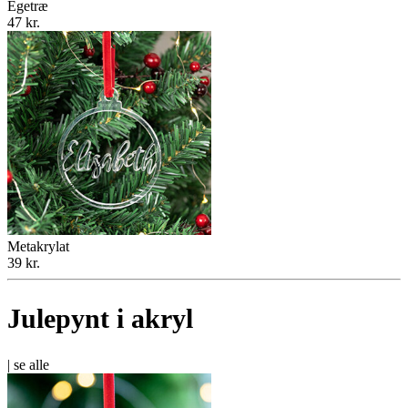
Egetræ
47 kr.
Metakrylat
39 kr.
Julepynt i akryl
|
se alle