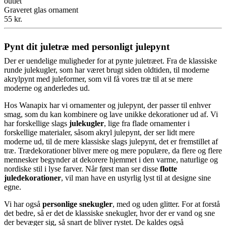
outlet
Graveret glas ornament
55 kr.
Pynt dit juletræ med personligt julepynt
Der er uendelige muligheder for at pynte juletræet. Fra de klassiske
runde julekugler, som har været brugt siden oldtiden, til moderne
akrylpynt med juleformer, som vil få vores træ til at se mere
moderne og anderledes ud.
Hos Wanapix har vi ornamenter og julepynt, der passer til enhver
smag, som du kan kombinere og lave unikke dekorationer ud af. Vi
har forskellige slags
julekugler
, lige fra flade ornamenter i
forskellige materialer, såsom akryl julepynt, der ser lidt mere
moderne ud, til de mere klassiske slags julepynt, det er fremstillet af
træ. Trædekorationer bliver mere og mere populære, da flere og flere
mennesker begynder at dekorere hjemmet i den varme, naturlige og
nordiske stil i lyse farver. Når først man ser disse
flotte
juledekorationer
, vil man have en ustyrlig lyst til at designe sine
egne.
Vi har også
personlige snekugler
, med og uden glitter. For at forstå
det bedre, så er det de klassiske snekugler, hvor der er vand og sne
der bevæger sig, så snart de bliver rystet. De kaldes også