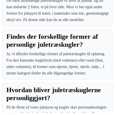
De mest almindelige juletræskugler er lavet af plastik, og du
kan indsætte 2 fotos, et på hver side. Men vi har også andre
former for julepynt til træet, i materialer som træ, gennemsigtigt
akryl osv. På denne side kan du se alle modeller.
Findes der forskellige former af
personlige juletræskugler?
Ja, vi tilbyder forskellige former af juletræskugler til ophæng.
Fra den klassiske kugleform (med volumen) eller rund (flad,
uden volumen), til former som stjerne, hjerte, støvle, trøje... I
denne kategori finder du alle tilgængelige former.
Hvordan bliver juletræskuglerne
personliggjort?
På de fleste af vores julepynt og kugler sker personaliseringen
gennem direkte tryk, så du kan uploade ethvert foto eller