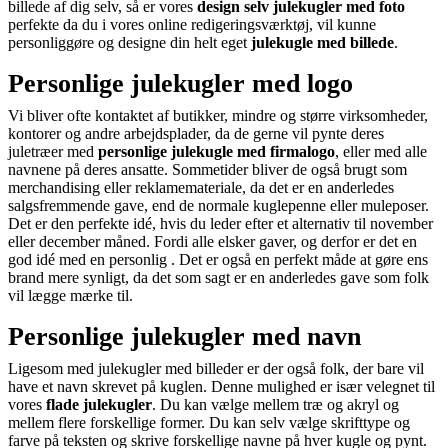
billede af dig selv, så er vores
design selv julekugler med foto
perfekte da du i vores online redigeringsværktøj, vil kunne
personliggøre og designe din helt eget
julekugle med billede
.
Personlige julekugler med logo
Vi bliver ofte kontaktet af butikker, mindre og større virksomheder,
kontorer og andre arbejdsplader, da de gerne vil pynte deres
juletræer med
personlige julekugle med firmalogo
, eller med alle
navnene på deres ansatte. Sommetider bliver de også brugt som
merchandising eller reklamemateriale, da det er en anderledes
salgsfremmende gave, end de normale kuglepenne eller muleposer.
Det er den perfekte idé, hvis du leder efter et alternativ til november
eller december måned. Fordi alle elsker gaver, og derfor er det en
god idé med en personlig . Det er også en perfekt måde at gøre ens
brand mere synligt, da det som sagt er en anderledes gave som folk
vil lægge mærke til.
Personlige julekugler med navn
Ligesom med julekugler med billeder er der også folk, der bare vil
have et navn skrevet på kuglen. Denne mulighed er især velegnet til
vores
flade julekugler
. Du kan vælge mellem træ og akryl og
mellem flere forskellige former. Du kan selv vælge skrifttype og
farve på teksten og skrive forskellige navne på hver kugle og pynt.