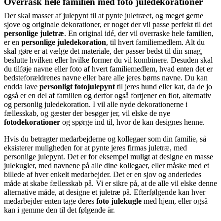
Overrask hele familien med foto juledekorationer
Der skal masser af julepynt til at pynte juletræet, og meget gerne
sjove og originale dekorationer, er noget der vil passe perfekt til det
personlige juletræ
. En original idé, der vil overraske hele familien,
er en
personlige juledekoration
, til hvert familiemedlem. Alt du
skal gøre er at vælge det materiale, der passer bedst til din smag,
beslutte hvilken eller hvilke former du vil kombinere. Desuden skal
du tilføje navne eller foto af hvert familiemedlem, hvad enten det er
bedsteforældrenes navne eller bare alle jeres børns navne. Du kan
endda lave
personligt fotojulepynt
til jeres hund eller kat, da de jo
også er en del af familien og derfor også fortjener en flot, alternativ
og personlig juledekoration. I vil alle nyde dekorationerne i
fællesskab, og gæster der besøger jer, vil elske de nye
fotodekorationer
og spørge ind til, hvor de kan designes henne.
Hvis du betragter medarbejderne og kollegaer som din familie, så
eksisterer muligheden for at pynte jeres firmas juletræ, med
personlige julepynt. Det er for eksempel muligt at designe en masse
julekugler, med navnene på alle dine kollegaer, eller måske med et
billede af hver enkelt medarbejder. Det er en sjov og anderledes
måde at skabe fællesskab på. Vi er sikre på, at de alle vil elske denne
alternative måde, at designe et juletræ på. Efterfølgende kan hver
medarbejder enten tage deres
foto julekugle
med hjem, eller også
kan i gemme den til det følgende år.