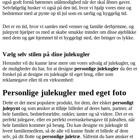
også godt forstå børnenes utålmodighed når der skal åbnes gaver.
Selvfølgelig husker vi også på den tid, hvor vi hjalp vores mor og
bedstemor med at pynte op til jul som en særlig og hyggelig tid.
Det er en tid, hvor vi samles med venner og familie derhjemme, og
julepynt hjælper os med at skabe smukke minder om disse øjeblikke
med dem og gør hjemmet til et hyggeligt sted, der bringer os lykke.
Vælg selv stilen på dine julekugler
Herunder vil du kunne læse mere om vores udvalg af julekugler, og
de muligheder du har, for at designe
personlige julekugler
da der er
forskel på at designe en julekugle til eget brug, eller som
reklamegave eller til en virksomhed:
Personlige julekugler med eget foto
Dette er det mest populære produkt, for dem, der elsker
personligt
julepynt
og som ønsker at tilføje billeder af deres børn, partner, af
hele familien, bedsteforældre, onkler, tanter og så videre. Det er en
perfekt julegave, eller en perfekt overraskelsesgave til juleaften, når
hele familien kommer på besøg. Du kan designe en julekugle til
hvert familiemedlem, så de alle vil kunne finde et billede af dem
selv, på dit flotte og
personlige juletræ
. Såfremt du bare ønsker et