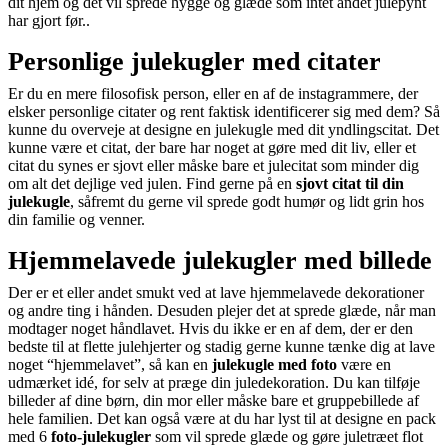
dit hjem og det vil sprede hygge og glæde som intet andet julepynt
har gjort før..
Personlige julekugler med citater
Er du en mere filosofisk person, eller en af de instagrammere, der
elsker personlige citater og rent faktisk identificerer sig med dem? Så
kunne du overveje at designe en julekugle med dit yndlingscitat. Det
kunne være et citat, der bare har noget at gøre med dit liv, eller et
citat du synes er sjovt eller måske bare et julecitat som minder dig
om alt det dejlige ved julen. Find gerne på en
sjovt citat til din
julekugle
, såfremt du gerne vil sprede godt humør og lidt grin hos
din familie og venner.
Hjemmelavede julekugler med billede
Der er et eller andet smukt ved at lave hjemmelavede dekorationer
og andre ting i hånden. Desuden plejer det at sprede glæde, når man
modtager noget håndlavet. Hvis du ikke er en af dem, der er den
bedste til at flette julehjerter og stadig gerne kunne tænke dig at lave
noget “hjemmelavet”, så kan en
julekugle med foto
være en
udmærket idé, for selv at præge din juledekoration. Du kan tilføje
billeder af dine børn, din mor eller måske bare et gruppebillede af
hele familien. Det kan også være at du har lyst til at designe en pack
med 6
foto-julekugler
som vil sprede glæde og gøre juletræet flot