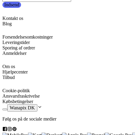
Indsend
Kontakt os
Blog
Forsendelsesomkostninger
Leveringstider
Sporing af ordrer
Anmeldelser
Om os
Hjælpecenter
Tilbud
Cookie-politik
Ansvarsfraskrivelse
Købsbetingelser
Wanapix DK
Følg os på de sociale medier