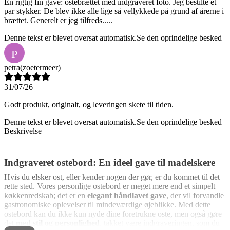
En rigtig fin gave: ostebrættet med indgraveret foto. Jeg bestilte et
par stykker. De blev ikke alle lige så vellykkede på grund af årerne i
brættet. Generelt er jeg tilfreds.....
Denne tekst er blevet oversat automatisk.
Se den oprindelige besked
P
petra
(zoetermeer)
31/07/26
Godt produkt, originalt, og leveringen skete til tiden.
Denne tekst er blevet oversat automatisk.
Se den oprindelige besked
Beskrivelse
Indgraveret ostebord: En ideel gave til madelskere
Hvis du elsker ost, eller kender nogen der gør, er du kommet til det
rette sted. Vores personlige ostebord er meget mere end et simpelt
køkkenredskab; det er en
elegant håndlavet gave
, der vil forvandle
gastronomiske oplevelser til mindeværdige øjeblikke. Med dette
ostebord kan du ikke kun nyde dine foretrukne oste, men også gøre
det
med stil og personlighed
, takket være indgraveringen, som du