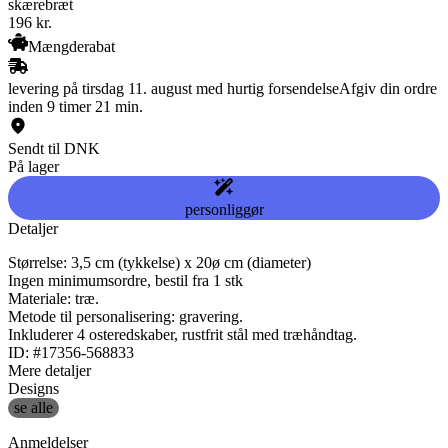
skærebræt
196
kr.
Mængderabat
levering på tirsdag 11. august med hurtig forsendelse
Afgiv din ordre
inden 9 timer 21 min.
Sendt til DNK
På lager
personliggør
Detaljer
Størrelse: 3,5 cm (tykkelse) x 20ø cm (diameter)
Ingen minimumsordre, bestil fra 1 stk
Materiale: træ.
Metode til personalisering: gravering.
Inkluderer 4 osteredskaber, rustfrit stål med træhåndtag.
ID: #17356-568833
Mere detaljer
Designs
se alle
Anmeldelser