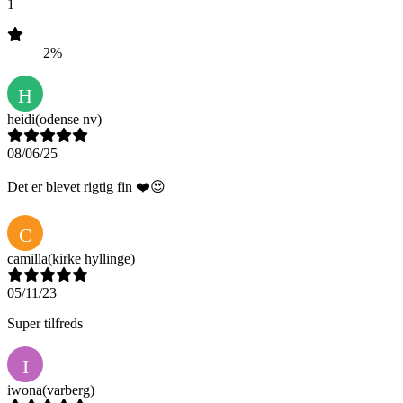
1
2%
H
heidi
(odense nv)
08/06/25
Det er blevet rigtig fin ❤️😍
C
camilla
(kirke hyllinge)
05/11/23
Super tilfreds
I
iwona
(varberg)