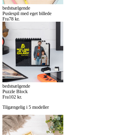
bedstsælgende
Puslespil med eget billede
Fra
78 kr.
bedstsælgende
Puzzle Block
Fra
102 kr.
Tilgængelig i 5 modeller