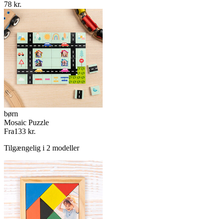
78 kr.
børn
Mosaic Puzzle
Fra
133 kr.
Tilgængelig i 2 modeller