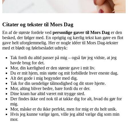
Citater og tekster til Mors Dag
En af de største fordele ved
personlige gaver til Mors Dag
er den
besked, der følger med. En oprigtig og kærlig tekst kan gøre en flot
gave helt uforglemmelig. Her er nogle idéer til Mors Dag-tekster
med et blødt og følelsesladet udtryk:
Tak fordi du altid passer på mig – også før jeg vidste, at jeg
havde brug for det.
Mor, din kærlighed er den største gave i mit liv.
Du er mit hjem, min støtte og mit forbillede hver eneste dag.
Alt det gode i mig begynder med dig.
Tak for din uendelige tålmodighed og dit store hjerte.
Mor, alting bliver bedre, bare fordi du er der.
Dine kram har altid været mit trygge sted.
Der findes ikke ord nok til at takke dig for alt, hvad du gør for
mig.
Mor, måske er du ikke perfekt, men for mig er du helt unik.
Hvis jeg kunne vælge igen, ville jeg altid vælge dig som min
mor.