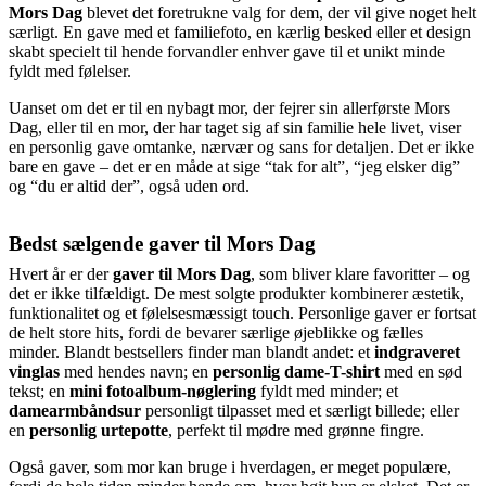
Mors Dag
blevet det foretrukne valg for dem, der vil give noget helt
særligt. En gave med et familiefoto, en kærlig besked eller et design
skabt specielt til hende forvandler enhver gave til et unikt minde
fyldt med følelser.
Uanset om det er til en nybagt mor, der fejrer sin allerførste Mors
Dag, eller til en mor, der har taget sig af sin familie hele livet, viser
en personlig gave omtanke, nærvær og sans for detaljen. Det er ikke
bare en gave – det er en måde at sige “tak for alt”, “jeg elsker dig”
og “du er altid der”, også uden ord.
Bedst sælgende gaver til Mors Dag
Hvert år er der
gaver til Mors Dag
, som bliver klare favoritter – og
det er ikke tilfældigt. De mest solgte produkter kombinerer æstetik,
funktionalitet og et følelsesmæssigt touch. Personlige gaver er fortsat
de helt store hits, fordi de bevarer særlige øjeblikke og fælles
minder. Blandt bestsellers finder man blandt andet: et
indgraveret
vinglas
med hendes navn; en
personlig dame-T-shirt
med en sød
tekst; en
mini fotoalbum-nøglering
fyldt med minder; et
damearmbåndsur
personligt tilpasset med et særligt billede; eller
en
personlig urtepotte
, perfekt til mødre med grønne fingre.
Også gaver, som mor kan bruge i hverdagen, er meget populære,