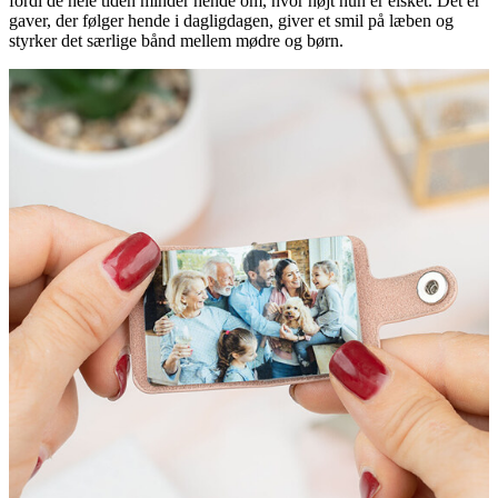
fordi de hele tiden minder hende om, hvor højt hun er elsket. Det er
gaver, der følger hende i dagligdagen, giver et smil på læben og
styrker det særlige bånd mellem mødre og børn.