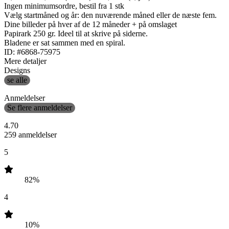
Ingen minimumsordre, bestil fra 1 stk
Vælg startmåned og år: den nuværende måned eller de næste fem.
Dine billeder på hver af de 12 måneder + på omslaget
Papirark 250 gr. Ideel til at skrive på siderne.
Bladene er sat sammen med en spiral.
ID: #6868-75975
Mere detaljer
Designs
se alle
Anmeldelser
Se flere anmeldelser
4.70
259 anmeldelser
5
82%
4
10%