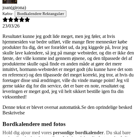
joan
(girona)
Købte:
Bordkalendere Rektangulær
23/03/26
Resultatet kunne jeg godt lide meget, men jeg føler, at hvis
hjemmesiden var bedre udført, ville mange flere mennesker købe
produkter fra dig, det ser forældet ud, da jeg kiggede på, hvor jeg
skulle lave kalendere, så jeg på mange websteder, og din er ikke den
første, der ville komme ind gennem øjnene, og den tilpassede del af
produkterne skulle også finde en anden måde at gøre det mere
intuitivt, hormann-webstedet er meget godt (du kunne have det som
en reference) og den tilpassede del meget korrekt, jeg tror, at hvis du
foretager disse små ændringer, ville du vinde mange point! Jeg vil
gerne takke dig for din service, det er bare en note, resultatet og
leveringen er meget god, jeg vil helt sikkert bestille igen fra din
virksomhed!
Denne tekst er blevet oversat automatisk.
Se den oprindelige besked
Beskrivelse
Bordkalendere med fotos
Hold dig ajour med vores
personlige bordkalender
. Du skal bare