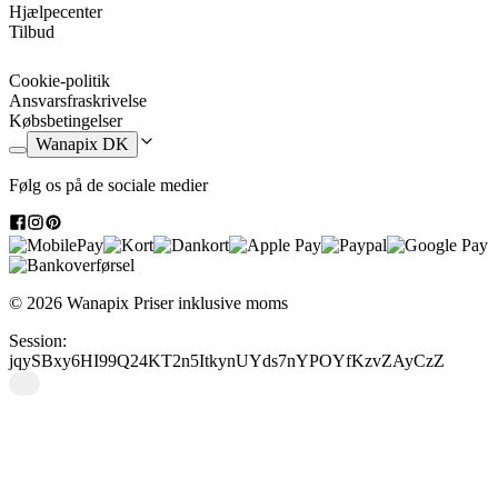
Hjælpecenter
Tilbud
Cookie-politik
Ansvarsfraskrivelse
Købsbetingelser
Wanapix DK
Følg os på de sociale medier
© 2026 Wanapix
Priser inklusive moms
Session:
jqySBxy6HI99Q24KT2n5ItkynUYds7nYPOYfKzvZAyCzZ