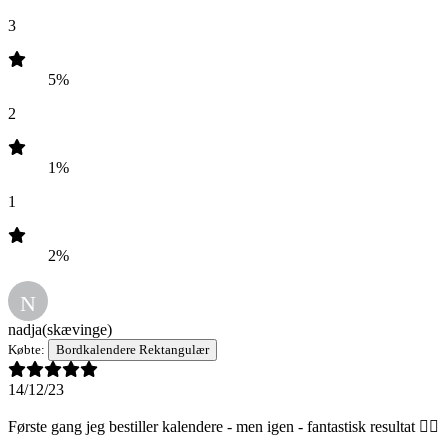
3
5%
2
1%
1
2%
N
nadja
(skævinge)
Købte:
Bordkalendere Rektangulær
14/12/23
Første gang jeg bestiller kalendere - men igen - fantastisk resultat 👌🏼