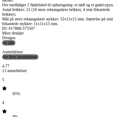
samlet.
Der medfølger 2 fløjlsbånd til ophængning: et rødt og et grønt.epyn.
Antal brikker: 22 (18 store rektangulære brikker, 4 små firkantede
brikker).
Mål på store rektangulære stykker: 32x11x15 mm. Størrelse på små
firkantede stykker: 11x11x15 mm.
ID: #17888-575507
Mere detaljer
Designs
se alle
Anmeldelser
Se flere anmeldelser
4.77
13 anmeldelser
5
85%
4
8%