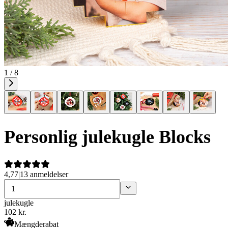
1 / 8
Personlig julekugle Blocks
4,77
|
13 anmeldelser
julekugle
102
kr.
Mængderabat