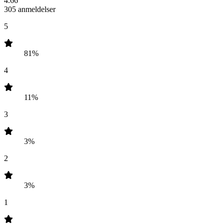
4.66
305 anmeldelser
5
81%
4
11%
3
3%
2
3%
1