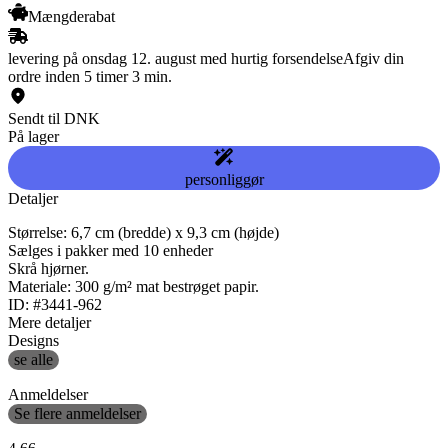
Mængderabat
levering på onsdag 12. august med hurtig forsendelse
Afgiv din
ordre inden 5 timer 3 min.
Sendt til DNK
På lager
personliggør
Detaljer
Størrelse: 6,7 cm (bredde) x 9,3 cm (højde)
Sælges i pakker med 10 enheder
Skrå hjørner.
Materiale: 300 g/m² mat bestrøget papir.
ID: #3441-962
Mere detaljer
Designs
se alle
Anmeldelser
Se flere anmeldelser