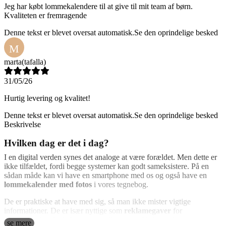
Jeg har købt lommekalendere til at give til mit team af børn.
Kvaliteten er fremragende
Denne tekst er blevet oversat automatisk.
Se den oprindelige besked
M
marta
(tafalla)
31/05/26
Hurtig levering og kvalitet!
Denne tekst er blevet oversat automatisk.
Se den oprindelige besked
Beskrivelse
Hvilken dag er det i dag?
I en digital verden synes det analoge at være forældet. Men dette er
ikke tilfældet, fordi begge systemer kan godt sameksistere. På en
sådan måde kan vi have en smartphone med os og også have en
lommekalender med fotos
i vores tegnebog.
De er praktiske at have med sig, så man ikke mister vigtige
informationer. De er især nyttige som
reklamegaver
for
virksomheder, da de kan personaliseres med informationer og
se mere