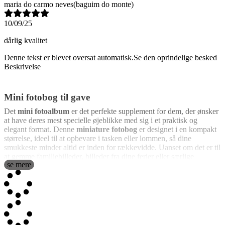
maria do carmo neves
(baguim do monte)
10/09/25
dårlig kvalitet
Denne tekst er blevet oversat automatisk.
Se den oprindelige besked
Beskrivelse
Mini fotobog til gave
Det
mini fotoalbum
er det perfekte supplement for dem, der ønsker
at have deres mest specielle øjeblikke med sig i et praktisk og
elegant format. Denne
miniature fotobog
er designet i en kompakt
størrelse, ideel til at opbevare i tasken eller lommen, så dine
smukkeste minder altid er inden for rækkevidde. Uanset om det er til
at gemme familiebilleder, billeder fra dine ferier eller særlige
se mere
øjeblikke med venner, tilbyder dette mini album en unik måde at
bevare dine minder på og dele dem nemt med andre.
Hvad der gør dette
mini fotoalbum
til et fremragende valg, er dets
design, der er skabt til bærbarhed uden at gå på kompromis med
kvaliteten. Det er lavet med et omslag af
lamineret blankt
klæbepapir
, hvilket ikke kun giver det et sofistikeret udseende, men