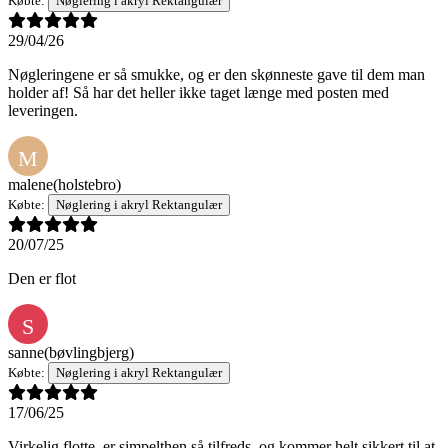
Købte:
Nøglering i akryl Rektangulær
29/04/26
Nøgleringene er så smukke, og er den skønneste gave til dem man
holder af! Så har det heller ikke taget længe med posten med
leveringen.
M
malene
(holstebro)
Købte:
Nøglering i akryl Rektangulær
20/07/25
Den er flot
S
sanne
(bøvlingbjerg)
Købte:
Nøglering i akryl Rektangulær
17/06/25
Virkelig flotte, er simpelthen så tilfreds, og kommer helt sikkert til at