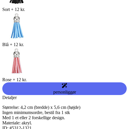
Sort
+
12 kr.
Blå
+
12 kr.
Rose
+
12 kr.
personliggør
Detaljer
Størrelse: 4,2 cm (bredde) x 5,6 cm (højde)
Ingen minimumsordre, bestil fra 1 stk
Med 1 et eller 2 forskellige design.
Materiale: akryl.
ID: #5312-1321