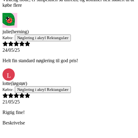
købe flere
julie
(herning)
Købte:
Nøglering i akryl Rektangulær
24/05/25
Helt fin standard nøglering til god pris!
L
lotte
(løgstør)
Købte:
Nøglering i akryl Rektangulær
21/05/25
Rigtig fine!
Beskrivelse