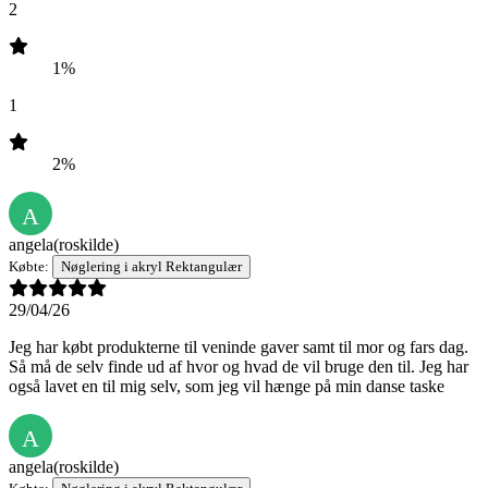
2
1%
1
2%
A
angela
(roskilde)
Købte:
Nøglering i akryl Rektangulær
29/04/26
Jeg har købt produkterne til veninde gaver samt til mor og fars dag.
Så må de selv finde ud af hvor og hvad de vil bruge den til. Jeg har
også lavet en til mig selv, som jeg vil hænge på min danse taske
A
angela
(roskilde)