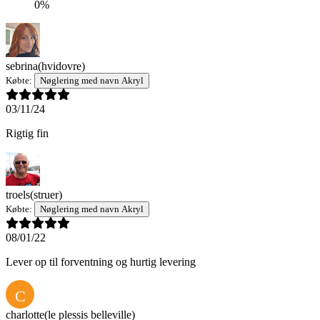
0%
sebrina
(hvidovre)
Købte:
Nøglering med navn Akryl
03/11/24
Rigtig fin
troels
(struer)
Købte:
Nøglering med navn Akryl
08/01/22
Lever op til forventning og hurtig levering
C
charlotte
(le plessis belleville)