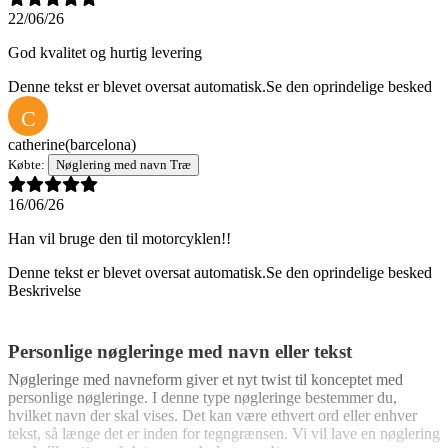
22/06/26
God kvalitet og hurtig levering
Denne tekst er blevet oversat automatisk.
Se den oprindelige besked
C
catherine
(barcelona)
Købte:
Nøglering med navn Træ
16/06/26
Han vil bruge den til motorcyklen!!
Denne tekst er blevet oversat automatisk.
Se den oprindelige besked
Beskrivelse
Personlige nøgleringe med navn eller tekst
Nøgleringe med navneform giver et nyt twist til konceptet med
personlige nøgleringe. I denne type nøgleringe bestemmer du,
hvilket navn der skal vises. Det kan være ethvert ord eller enhver
tekst, så længe det er inden for tegngrænsen. Vi vil lave en nøglering