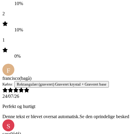
10%
2
10%
1
0%
F
francisco
(bagà)
Købte:
Rektangulær (graveret) Graveret krystal + Graveret base
24/07/26
Perfekt og hurtigt
Denne tekst er blevet oversat automatisk.
Se den oprindelige besked
S
sara
(łódź)