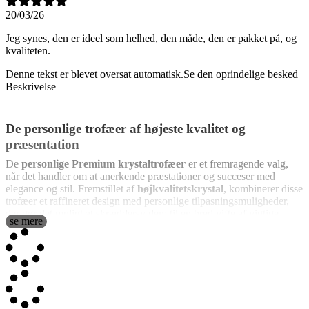
20/03/26
Jeg synes, den er ideel som helhed, den måde, den er pakket på, og
kvaliteten.
Denne tekst er blevet oversat automatisk.
Se den oprindelige besked
Beskrivelse
De personlige trofæer af højeste kvalitet og
præsentation
De
personlige Premium krystaltrofæer
er et fremragende valg,
når det handler om at anerkende præstationer og succeser med
elegance og stil. Fremstillet af
højkvalitetskrystal
, kombinerer disse
trofæer et raffineret design med personlige tilpasningsmuligheder,
der gør det muligt at skræddersy dem til en bred vifte af vigtige
se mere
begivenheder. Med en træbase, der tilføjer et ekstra strejf af
sofistikering, bliver disse trofæer et varigt symbol på succes og
anerkendelse. Den store opmærksomhed på detaljer i fremstillingen
sikrer, at hvert enkelt stykke er et unikt kunstværk, perfekt til dem,
der ønsker at imponere med et ekstraordinært trofæ. Krystallen og
basen har en betydelig tykkelse, og du vil bemærke, at de vejer mere
end andre lignende mere basale trofæer.