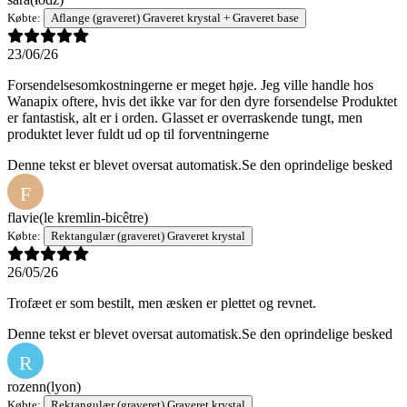
Købte:
Aflange (graveret) Graveret krystal + Graveret base
23/06/26
Forsendelsesomkostningerne er meget høje. Jeg ville handle hos
Wanapix oftere, hvis det ikke var for den dyre forsendelse Produktet
er fantastisk, alt er i orden. Glasset er overraskende tungt, men
produktet lever fuldt ud op til forventningerne
Denne tekst er blevet oversat automatisk.
Se den oprindelige besked
F
flavie
(le kremlin-bicêtre)
Købte:
Rektangulær (graveret) Graveret krystal
26/05/26
Trofæet er som bestilt, men æsken er plettet og revnet.
Denne tekst er blevet oversat automatisk.
Se den oprindelige besked
R
rozenn
(lyon)
Købte:
Rektangulær (graveret) Graveret krystal