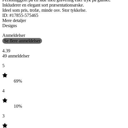
Inkluderer en elegant sort præsentationsæske.
Ideel som pris, trofæ, minde osv. Stor tykkelse.
ID: #17855-575465
Mere detaljer
Designs
Anmeldelser
Se flere anmeldelser
4.39
49 anmeldelser
5
69%
4
10%
3