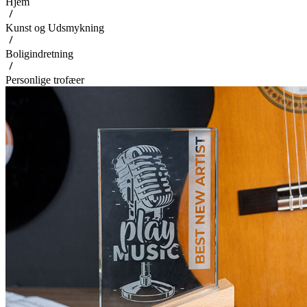
Hjem
Kunst og Udsmykning
Boligindretning
Personlige trofæer