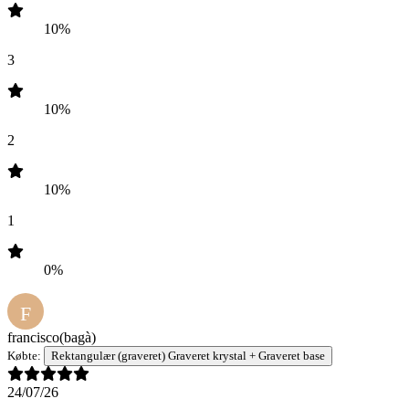
10%
3
10%
2
10%
1
0%
F
francisco
(bagà)
Købte:
Rektangulær (graveret) Graveret krystal + Graveret base
24/07/26