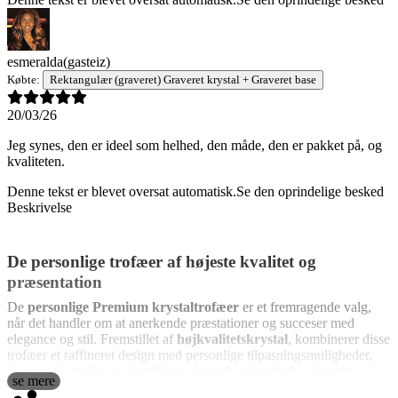
esmeralda
(gasteiz)
Købte:
Rektangulær (graveret) Graveret krystal + Graveret base
20/03/26
Jeg synes, den er ideel som helhed, den måde, den er pakket på, og
kvaliteten.
Denne tekst er blevet oversat automatisk.
Se den oprindelige besked
Beskrivelse
De personlige trofæer af højeste kvalitet og
præsentation
De
personlige Premium krystaltrofæer
er et fremragende valg,
når det handler om at anerkende præstationer og succeser med
elegance og stil. Fremstillet af
højkvalitetskrystal
, kombinerer disse
trofæer et raffineret design med personlige tilpasningsmuligheder,
der gør det muligt at skræddersy dem til en bred vifte af vigtige
se mere
begivenheder. Med en træbase, der tilføjer et ekstra strejf af