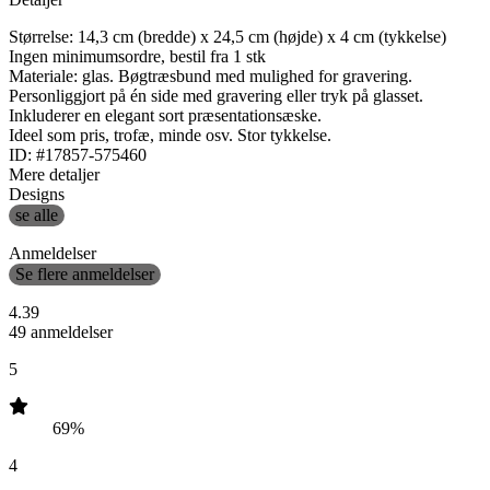
Størrelse: 14,3 cm (bredde) x 24,5 cm (højde) x 4 cm (tykkelse)
Ingen minimumsordre, bestil fra 1 stk
Materiale: glas. Bøgtræsbund med mulighed for gravering.
Personliggjort på én side med gravering eller tryk på glasset.
Inkluderer en elegant sort præsentationsæske.
Ideel som pris, trofæ, minde osv. Stor tykkelse.
ID: #17857-575460
Mere detaljer
Designs
se alle
Anmeldelser
Se flere anmeldelser
4.39
49 anmeldelser
5
69%
4