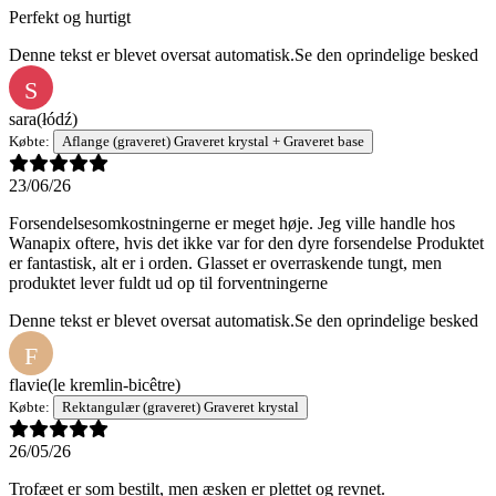
Perfekt og hurtigt
Denne tekst er blevet oversat automatisk.
Se den oprindelige besked
S
sara
(łódź)
Købte:
Aflange (graveret) Graveret krystal + Graveret base
23/06/26
Forsendelsesomkostningerne er meget høje. Jeg ville handle hos
Wanapix oftere, hvis det ikke var for den dyre forsendelse Produktet
er fantastisk, alt er i orden. Glasset er overraskende tungt, men
produktet lever fuldt ud op til forventningerne
Denne tekst er blevet oversat automatisk.
Se den oprindelige besked
F
flavie
(le kremlin-bicêtre)
Købte:
Rektangulær (graveret) Graveret krystal
26/05/26
Trofæet er som bestilt, men æsken er plettet og revnet.