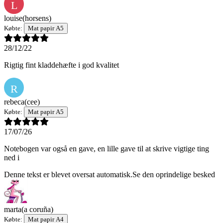
L
louise
(horsens)
Købte:
Mat papir A5
28/12/22
Rigtig fint kladdehæfte i god kvalitet
R
rebeca
(cee)
Købte:
Mat papir A5
17/07/26
Notebogen var også en gave, en lille gave til at skrive vigtige ting
ned i
Denne tekst er blevet oversat automatisk.
Se den oprindelige besked
marta
(a coruña)
Købte:
Mat papir A4