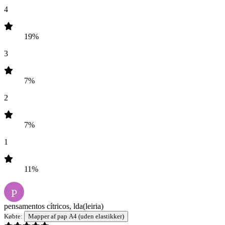
4
19%
3
7%
2
7%
1
11%
P
pensamentos cítricos, lda
(leiria)
Købte:
Mapper af pap A4 (uden elastikker)