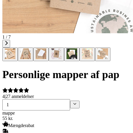
1 / 7
Personlige mapper af pap
4
|
27 anmeldelser
mappe
55
kr.
Mængderabat