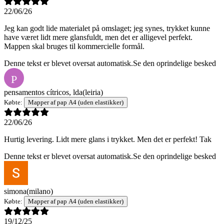
22/06/26
Jeg kan godt lide materialet på omslaget; jeg synes, trykket kunne
have været lidt mere glansfuldt, men det er alligevel perfekt.
Mappen skal bruges til kommercielle formål.
Denne tekst er blevet oversat automatisk.
Se den oprindelige besked
P
pensamentos cítricos, lda
(leiria)
Købte:
Mapper af pap A4 (uden elastikker)
22/06/26
Hurtig levering. Lidt mere glans i trykket. Men det er perfekt! Tak
Denne tekst er blevet oversat automatisk.
Se den oprindelige besked
simona
(milano)
Købte:
Mapper af pap A4 (uden elastikker)
19/12/25