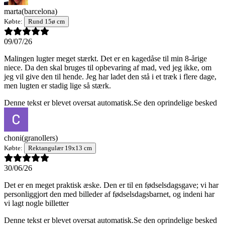
marta
(barcelona)
Købte:
Rund 15ø cm
09/07/26
Malingen lugter meget stærkt. Det er en kagedåse til min 8-årige
niece. Da den skal bruges til opbevaring af mad, ved jeg ikke, om
jeg vil give den til hende. Jeg har ladet den stå i et træk i flere dage,
men lugten er stadig lige så stærk.
Denne tekst er blevet oversat automatisk.
Se den oprindelige besked
choni
(granollers)
Købte:
Rektangulær 19x13 cm
30/06/26
Det er en meget praktisk æske. Den er til en fødselsdagsgave; vi har
personliggjort den med billeder af fødselsdagsbarnet, og indeni har
vi lagt nogle billetter
Denne tekst er blevet oversat automatisk.
Se den oprindelige besked