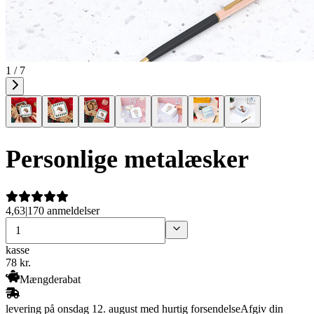
1 / 7
Personlige metalæsker
4,63
|
170 anmeldelser
kasse
78
kr.
Mængderabat
levering på onsdag 12. august med hurtig forsendelse
Afgiv din