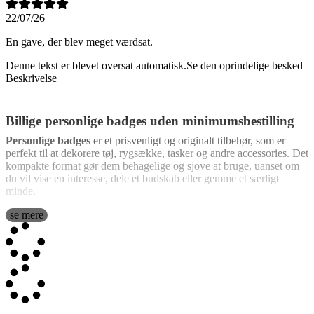
22/07/26
En gave, der blev meget værdsat.
Denne tekst er blevet oversat automatisk.
Se den oprindelige besked
Beskrivelse
Billige personlige badges uden minimumsbestilling
Personlige badges
er et prisvenligt og originalt tilbehør, som er
perfekt til at dekorere tøj, rygsække, tasker og andre accessories. Det
kompakte format gør dem behagelige og sjove at bruge, uanset om
du vil vise en interesse, dele et budskab eller gemme et særligt
minde.
Den største fordel ved produktet er, at du kan
se mere
personliggøre hvert
badge med et valgfrit design, foto, navn, citat, logo eller billede
.
Du kan skabe motivet helt fra bunden, bruge et særligt fotografi,
tilføje en sjov tekst eller lave et design, der passer til en virksomhed,
en gruppe eller en festlig anledning.
Badges med foto
er perfekte til bryllupper, fødselsdage,
konfirmationer, barnedåb, polterabender, jubilæer og familiefester.