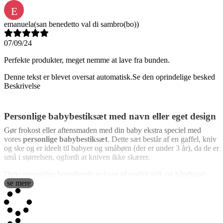
E
emanuela
(san benedetto val di sambro(bo))
07/09/24
Perfekte produkter, meget nemme at lave fra bunden.
Denne tekst er blevet oversat automatisk.
Se den oprindelige besked
Beskrivelse
Personlige babybestiksæt med navn eller eget design
Gør frokost eller aftensmaden med din baby ekstra speciel med
vores
personlige babybestiksæt
. Dette sæt består af en gaffel, kniv
og ske og er ideelt til babyer og småbørn (der er under 3 år), da de er
små i størrelsen, ogfordi at kniven ikke skærer.
Dette personlige børnebestik er lavet af rustfrit stål, og håndtaget,
som er den del, vi personliggører med dit design, er lavet af hvidt
se mere
plastik. Du kan designe dit bestik med et design, et logo, et navn
eller en tekst efter eget valg, som trykkes på håndtaget. Vi giver dig
også forskellige foruddesignede skabeloner, som du nemt kan
tilpasse og ændre for at få det til at se eksklusivt ud.