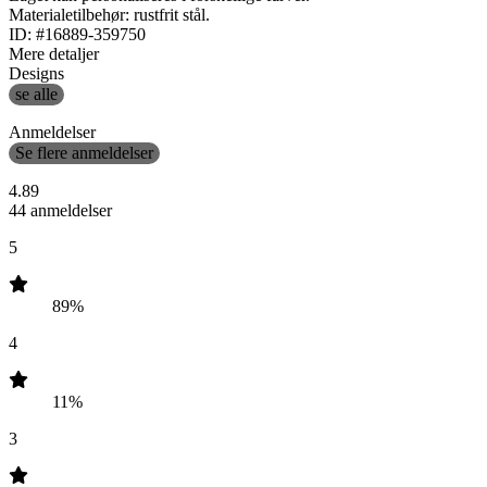
Materialetilbehør: rustfrit stål.
ID: #16889-359750
Mere detaljer
Designs
se alle
Anmeldelser
Se flere anmeldelser
4.89
44 anmeldelser
5
89%
4
11%
3