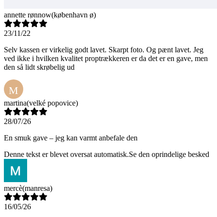
annette rønnow
(københavn ø)
23/11/22
Selv kassen er virkelig godt lavet. Skarpt foto. Og pænt lavet. Jeg
ved ikke i hvilken kvalitet proptrækkeren er da det er en gave, men
den så lidt skrøbelig ud
M
martina
(velké popovice)
28/07/26
En smuk gave – jeg kan varmt anbefale den
Denne tekst er blevet oversat automatisk.
Se den oprindelige besked
mercè
(manresa)
16/05/26