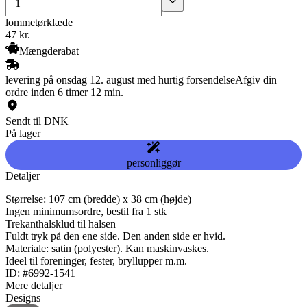
lommetørklæde
47
kr.
Mængderabat
levering på onsdag 12. august med hurtig forsendelse
Afgiv din
ordre inden 6 timer 12 min.
Sendt til DNK
På lager
personliggør
Detaljer
Størrelse: 107 cm (bredde) x 38 cm (højde)
Ingen minimumsordre, bestil fra 1 stk
Trekanthalsklud til halsen
Fuldt tryk på den ene side. Den anden side er hvid.
Materiale: satin (polyester). Kan maskinvaskes.
Ideel til foreninger, fester, bryllupper m.m.
ID: #6992-1541
Mere detaljer
Designs