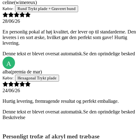
celine
(wimereux)
Købte:
Rund Trykt plade + Graveret bund
28/06/26
En personlig pokal af høj kvalitet, der lever op til standarderne. Den
leveres i en sort æske, hvilket gør den perfekt som gave! Hurtig
levering.
Denne tekst er blevet oversat automatisk.
Se den oprindelige besked
A
alba
(premia de mar)
Købte:
Hexagonal Trykt plade
24/06/26
Hurtig levering, fremragende resultat og perfekt emballage.
Denne tekst er blevet oversat automatisk.
Se den oprindelige besked
Beskrivelse
Personligt trofæ af akryl med træbase