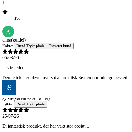
1
1%
A
anna
(guidel)
Købte:
Rund Trykt plade + Graveret bund
05/08/26
hastigheden
Denne tekst er blevet oversat automatisk.
Se den oprindelige besked
sylvie
(varennes sur allier)
Købte:
Rund Trykt plade
25/07/26
Et fantastisk produkt, der har vakt stor opsigt...