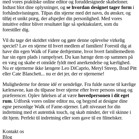
med vores praktiske online editor og foruddesignede skabeloner.
Indtast blot dine oplysninger, og
se hvordan designet tager form
i
forhåndsvisningen. Tilpas din stjerne med det navn, du ønsker, og
tilføj et unikt præg, der afspejler din personlighed. Med vores
intuitive editor bliver resultatet lige så spektakulært, som du
forestiller dig.
Vil du tage det skridtet videre og gøre denne oplevelse virkelig
speciel? Lav en stjerne til hvert medlem af familien! Forestil dig at
have din egen Walk of Fame derhjemme, hvor hvert familiemedlem
har sin egen plads i rampelyset. Du kan hænge dem op sammen på
en væg og skabe et område fyldt med anerkendelse og kærlighed.
Nu er stjernerne ikke længere Leo DiCaprio, Meryl Streep, Brad Pitt
eller Cate Blanchett... nu er det jer, der er stjernerne!
Mulighederne for denne idé er uendelige. Fra fulde navne til kærlige
kælenavne, kan du tilpasse hver stjerne efter hver persons smag og
præferencer. Oplev følelsen af at være
hovedpersonen i dit eget
rum
. Udforsk vores online editor nu, og begynd at designe dine
egne personlige Walk of Fame-stjerner. Løft niveauet for din
indretning med et autentisk touch, og skab minder, der vil skinne i
dit hjem. Perfekt til indretning eller som gave til en filmelsker.
Kontakt os
Blog