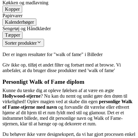
Køkken og madlavning
Kopper
Papirvarer
Kalenderbøger
Sengetøj og Håndklæder
Tæpper
Sorter produkter
Der er ingen resultater for "walk of fame" i Billeder
Giv ikke op, tilføj et andet filter og fortsæt med at browse. Vi
anbefaler, at du bruger disse produkter med 'walk of fame'
Personligt Walk of Fame diplom
Kunne du tænke dig at opleve følelsen af at være en ægte
Hollywood-stjerne
? Nu kan du nemt og unikt gøre den drøm til
virkelighed! Oplev magien ved at skabe din egen
personlige Walk
of Fame-stjerne med navn
og forvandle dit værelse eller ethvert
hjørne af dit hjem til et rum fyldt med stil og glamour. Det er et
indrammet billede, med dit personlige navn og Walk of Fame-
stjernen, klar til at hænge op og dekorere et rum.
Du behøver ikke være designekspert, da vi har gjort processen enkel