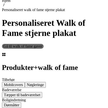
Hjem
Personaliseret walk of fame stjerne plakat
Personaliseret Walk of
Fame stjerne plakat
Gå til walk of fame gaver
Produkter
+
walk of fame
Tilbehør
Mobilcovers
Nøgleringe
Badeværelse
Tæpper til badeværelset
Boligindretning
Dørmåtter