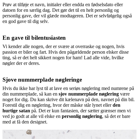
Prøv at tilføje et navn, initialer eller endda en fødselsdato eller
datoen for en særlig dag. Det gør det til en helt personlig og
personlig gave, der vil glæde modtageren. Det er selvfølgelig også
en god gave til dig selv.
En gave til bilentusiasten
Vi kender alle nogen, der er svære at overraske og nogen, hvis
passion er biler og fart. Hvis den pågældende person elsker disse
ting, så er det helt sikkert nogen for ham! Lad alle vide, hvilke
nøgler der er deres.
Sjove nummerplade nøgleringe
Hvis du ikke har lyst til at lave en seriøs nøglering med numrene på
din nummerplade, så kan en
sjov nummerplade nøglering
være
noget for dig. Du kan skrive dit kælenavn på den, navnet på din bil.
Forestil dig en nøglering, hvor der måske står lynet eller
den
hurtige satan
på. Det er kun fantasien, der sætter grænser men vi
ved jo godt at alle vil elske en
personlig nøglering
, så det er bare
med at få den designet.