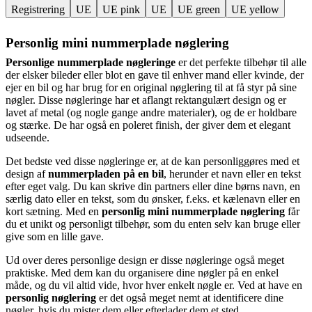
Registrering
UE
UE pink
UE
UE green
UE yellow
Personlig mini nummerplade nøglering
Personlige nummerplade nøgleringe
er det perfekte tilbehør til alle
der elsker bileder eller blot en gave til enhver mand eller kvinde, der
ejer en bil og har brug for en original nøglering til at få styr på sine
nøgler. Disse nøgleringe har et aflangt rektangulært design og er
lavet af metal (og nogle gange andre materialer), og de er holdbare
og stærke. De har også en poleret finish, der giver dem et elegant
udseende.
Det bedste ved disse nøgleringe er, at de kan personliggøres med et
design af
nummerpladen på en bil
, herunder et navn eller en tekst
efter eget valg. Du kan skrive din partners eller dine børns navn, en
særlig dato eller en tekst, som du ønsker, f.eks. et kælenavn eller en
kort sætning. Med en
personlig mini nummerplade nøglering
får
du et unikt og personligt tilbehør, som du enten selv kan bruge eller
give som en lille gave.
Ud over deres personlige design er disse nøgleringe også meget
praktiske. Med dem kan du organisere dine nøgler på en enkel
måde, og du vil altid vide, hvor hver enkelt nøgle er. Ved at have en
personlig nøglering
er det også meget nemt at identificere dine
nøgler, hvis du mister dem eller efterlader dem et sted.