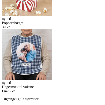
nyhed
Popcornbægre
39 kr.
nyhed
Hagesmæk til voksne
Fra
78 kr.
Tilgængelig i 3 størrelser