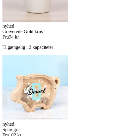
nyhed
Graverede Gold krus
Fra
94 kr.
Tilgængelig i 2 kapaciteter
nyhed
Sparegris
Fra
102 kr.