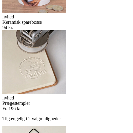
nyhed
Keramisk sparebøsse
94 kr.
nyhed
Prægestempler
Fra
196 kr.
Tilgængelig i 2 valgmuligheder