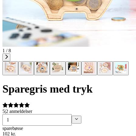
1 / 8
Sparegris med tryk
5
|
2 anmeldelser
sparebøsse
102
kr.