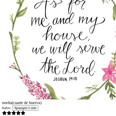
noelia
(cuarte de huerva)
Købte:
Sparegris 1 side