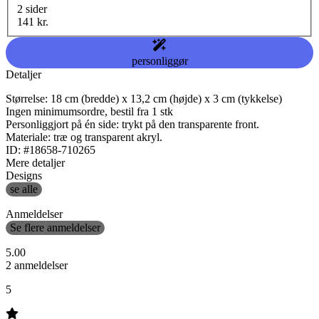
2 sider
141 kr.
personliggør
Detaljer
Størrelse: 18 cm (bredde) x 13,2 cm (højde) x 3 cm (tykkelse)
Ingen minimumsordre, bestil fra 1 stk
Personliggjort på én side: trykt på den transparente front.
Materiale: træ og transparent akryl.
ID: #18658-710265
Mere detaljer
Designs
se alle
Anmeldelser
Se flere anmeldelser
5.00
2 anmeldelser
5