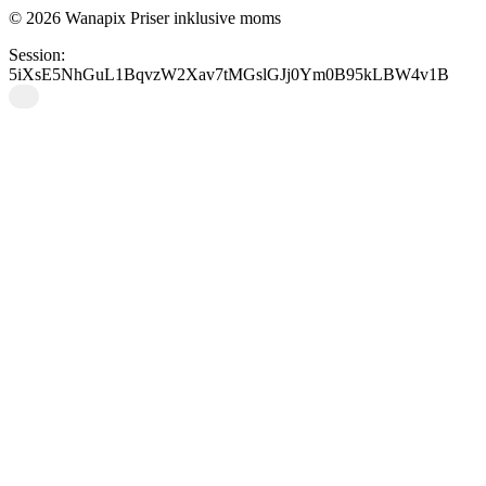
© 2026 Wanapix
Priser inklusive moms
sparegris, eller er der et
Session:
minimumskøb?
5iXsE5NhGuL1BqvzW2Xav7tMGslGJj0Ym0B95kLBW4v1B
Ja, du kan sagtens købe én enkelt personlig sparegris. Vi
kræver ikke absurde minimumsbestillinger eller forventer, at du
tager 50 små grise med hjem. Du kan skabe én unik sparegris
med navn, billede eller dit eget design og gøre den til den
officielle vogter af dine mønter.
Er der mængderabat på
sparegrise?
Ja, og jo flere identiske grise du køber, desto billigere bliver
hver enkelt. Vi tilbyder mængderabat på vores personlige
sparegrise, hvilket gør dem perfekte til fødselsdage, skoler,
konfirmationer, events eller til at skabe verdens sødeste hær af
sparegrise.