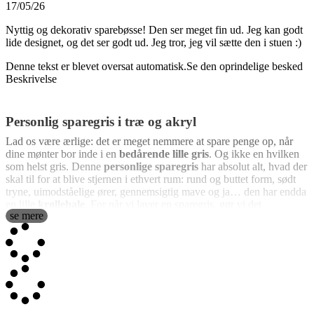
17/05/26
Nyttig og dekorativ sparebøsse! Den ser meget fin ud. Jeg kan godt
lide designet, og det ser godt ud. Jeg tror, jeg vil sætte den i stuen :)
Denne tekst er blevet oversat automatisk.
Se den oprindelige besked
Beskrivelse
Personlig sparegris i træ og akryl
Lad os være ærlige: det er meget nemmere at spare penge op, når
dine mønter bor inde i en
bedårende lille gris
. Og ikke en hvilken
som helst gris. Denne
personlige sparegris
har absolut alt, hvad der
skal til for at blive stjernen i ethvert rum: rund og buttet form, sødt
tryne, uimodståelige ører, gennemsigtig mave og ja… den har endda
en lille
krøllehale
. For når vi laver en sparegris, gør vi det
se mere
ordentligt.
Fremstillet i
træ og gennemsigtigt akryl
kombinerer denne
skønhed flot design, sjov dekoration og den magiske evne til hele
tiden at få dig til at tænke: “kom nu, bare én mønt mere”. Den
gennemsigtige front gør det muligt at se grisen blive fyldt lidt efter
lidt, og der er noget utroligt tilfredsstillende ved at se bunken af
mønter vokse.