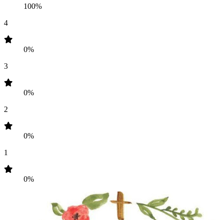
100%
4
0%
3
0%
2
0%
1
0%