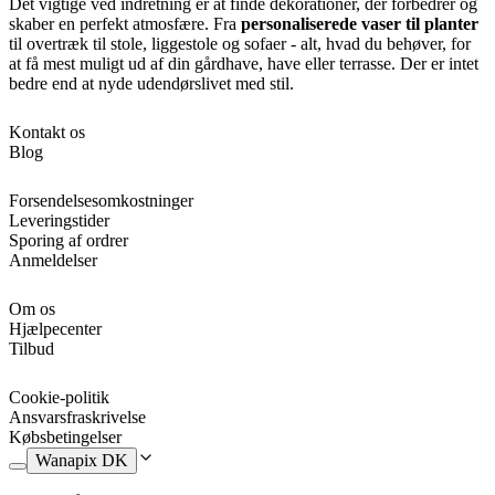
Det vigtige ved indretning er at finde dekorationer, der forbedrer og
skaber en perfekt atmosfære. Fra
personaliserede vaser til planter
til overtræk til stole, liggestole og sofaer - alt, hvad du behøver, for
at få mest muligt ud af din gårdhave, have eller terrasse. Der er intet
bedre end at nyde udendørslivet med stil.
Kontakt os
Blog
Forsendelsesomkostninger
Leveringstider
Sporing af ordrer
Anmeldelser
Om os
Hjælpecenter
Tilbud
Cookie-politik
Ansvarsfraskrivelse
Købsbetingelser
Wanapix DK