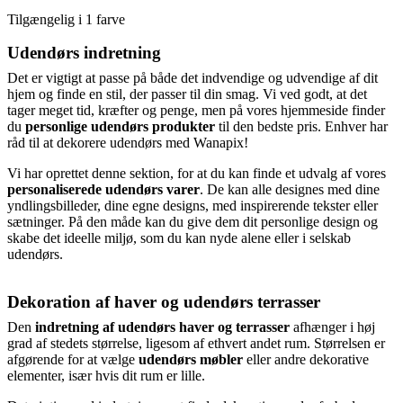
Tilgængelig i 1 farve
Udendørs indretning
Det er vigtigt at passe på både det indvendige og udvendige af dit
hjem og finde en stil, der passer til din smag. Vi ved godt, at det
tager meget tid, kræfter og penge, men på vores hjemmeside finder
du
personlige udendørs produkter
til den bedste pris. Enhver har
råd til at dekorere udendørs med Wanapix!
Vi har oprettet denne sektion, for at du kan finde et udvalg af vores
personaliserede udendørs varer
. De kan alle designes med dine
yndlingsbilleder, dine egne designs, med inspirerende tekster eller
sætninger. På den måde kan du give dem dit personlige design og
skabe det ideelle miljø, som du kan nyde alene eller i selskab
udendørs.
Dekoration af haver og udendørs terrasser
Den
indretning af udendørs haver og terrasser
afhænger i høj
grad af stedets størrelse, ligesom af ethvert andet rum. Størrelsen er
afgørende for at vælge
udendørs møbler
eller andre dekorative
elementer, især hvis dit rum er lille.