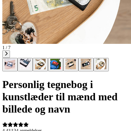
1 / 7
Personlig tegnebog i
kunstlæder til mænd med
billede og navn
4,41
|
134 anmeldelser