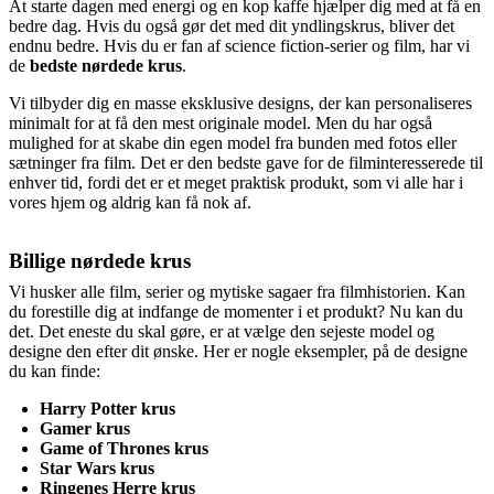
At starte dagen med energi og en kop kaffe hjælper dig med at få en
bedre dag. Hvis du også gør det med dit yndlingskrus, bliver det
endnu bedre. Hvis du er fan af science fiction-serier og film, har vi
de
bedste nørdede krus
.
Vi tilbyder dig en masse eksklusive designs, der kan personaliseres
minimalt for at få den mest originale model. Men du har også
mulighed for at skabe din egen model fra bunden med fotos eller
sætninger fra film. Det er den bedste gave for de filminteresserede til
enhver tid, fordi det er et meget praktisk produkt, som vi alle har i
vores hjem og aldrig kan få nok af.
Billige nørdede krus
Vi husker alle film, serier og mytiske sagaer fra filmhistorien. Kan
du forestille dig at indfange de momenter i et produkt? Nu kan du
det. Det eneste du skal gøre, er at vælge den sejeste model og
designe den efter dit ønske. Her er nogle eksempler, på de designe
du kan finde:
Harry Potter krus
Gamer krus
Game of Thrones krus
Star Wars krus
Ringenes Herre krus