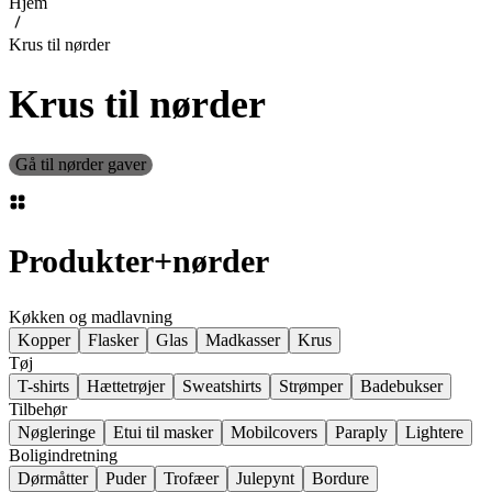
Hjem
Krus til nørder
Krus til nørder
Gå til nørder gaver
Produkter
+
nørder
Køkken og madlavning
Kopper
Flasker
Glas
Madkasser
Krus
Tøj
T-shirts
Hættetrøjer
Sweatshirts
Strømper
Badebukser
Tilbehør
Nøgleringe
Etui til masker
Mobilcovers
Paraply
Lightere
Boligindretning
Dørmåtter
Puder
Trofæer
Julepynt
Bordure