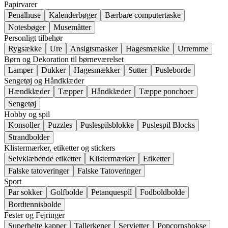
Papirvarer
Penalhuse
Kalenderbøger
Bærbare computertaske
Notesbøger
Musemåtter
Personligt tilbehør
Rygsække
Ure
Ansigtsmasker
Hagesmække
Urremme
Børn og Dekoration til børneværelset
Lamper
Dukker
Hagesmækker
Sutter
Pusleborde
Sengetøj og Håndklæder
Hændklæder
Tæpper
Håndklæder
Tæppe ponchoer
Sengetøj
Hobby og spil
Konsoller
Puzzles
Puslespilsblokke
Puslespil Blocks
Strandbolder
Klistermærker, etiketter og stickers
Selvklæbende etiketter
Klistermærker
Etiketter
Falske tatoveringer
Falske Tatoveringer
Sport
Par sokker
Golfbolde
Petanquespil
Fodboldbolde
Bordtennisbolde
Fester og Fejringer
Superhelte kapper
Tallerkener
Servietter
Popcornsbokse