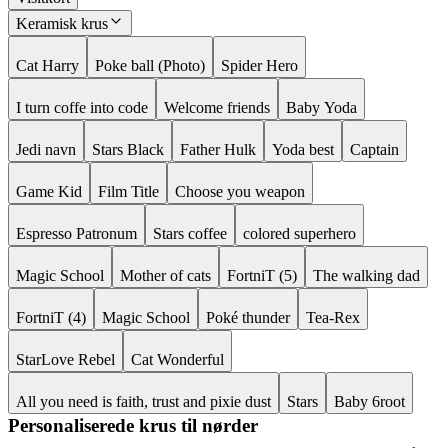
Keramisk krus
Cat Harry
Poke ball (Photo)
Spider Hero
I turn coffe into code
Welcome friends
Baby Yoda
Jedi navn
Stars Black
Father Hulk
Yoda best
Captain
Game Kid
Film Title
Choose you weapon
Espresso Patronum
Stars coffee
colored superhero
Magic School
Mother of cats
FortniT (5)
The walking dad
FortniT (4)
Magic School
Poké thunder
Tea-Rex
StarLove Rebel
Cat Wonderful
All you need is faith, trust and pixie dust
Stars
Baby 6root
Personaliserede krus til nørder