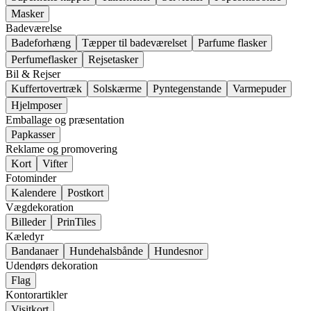
Masker
Badeværelse
Badeforhæng
Tæpper til badeværelset
Parfume flasker
Perfumeflasker
Rejsetasker
Bil & Rejser
Kuffertovertræk
Solskærme
Pyntegenstande
Varmepuder
Hjelmposer
Emballage og præsentation
Papkasser
Reklame og promovering
Kort
Vifter
Fotominder
Kalendere
Postkort
Vægdekoration
Billeder
PrinTiles
Kæledyr
Bandanaer
Hundehalsbånde
Hundesnor
Udendørs dekoration
Flag
Kontorartikler
Visitkort