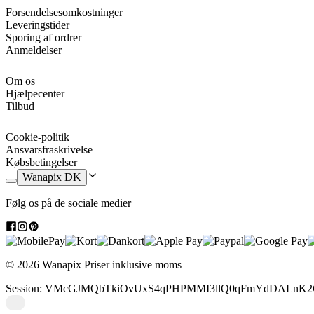
Forsendelsesomkostninger
Leveringstider
Sporing af ordrer
Anmeldelser
Om os
Hjælpecenter
Tilbud
Cookie-politik
Ansvarsfraskrivelse
Købsbetingelser
Wanapix DK
Følg os på de sociale medier
© 2026 Wanapix
Priser inklusive moms
Session: VMcGJMQbTkiOvUxS4qPHPMMI3llQ0qFmYdDALnK