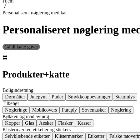
Hjem
Personaliseret nøglering med kat
Personaliseret nøglering me
Gå til katte gaver
Produkter
+
katte
Boligindretning
Dørmåtter
Julepynt
Puder
Smykkeopbevaringer
Stearinlys
Tilbehør
Nøgleringe
Mobilcovers
Paraply
Sovemasker
Nøglering
Køkken og madlavning
Kopper
Glas
Aesker
Flasker
Kasser
Klistermærker, etiketter og stickers
Selvklæbende etiketter
Klistermærker
Etiketter
Falske tatoveri