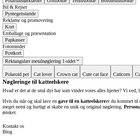
Polarhalstørklæder
Golfbolde
Tennisbolde
Bordtennisbolde
Bil & Rejser
Pyntegenstande
Reklame og promovering
Kort
Emballage og præsentation
Papkasser
Fotominder
Postkort
Rektangulær metalnøglering 1-sidet
Polaroid pet
Cat lover
Crown cat
Cute cat face
Caticorn
Ca
Nøgleringe til katteelskere
Hvad er det at de små dyr har som vinder vores alles hjerter? Vi ved, h
Hvis du står og skal lave en
gave til en katteelskere
er du kommet til 
meget nemt og hurtigt at skabe en unik og original nøglering.
Persona
ønsker.
Kontakt os
Blog