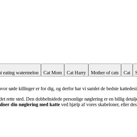
t eating watermelon
Cat Mom
Cat Harry
Mother of cats
Cat
vor søde killinger er for dig, og derfor har vi samlet de bedste kattedes
det rette sted. Den dobbeltsidede personlige nøglering er en billig deta
liser din nøglering med katte
ved hjælp af vores skabeloner, eller de