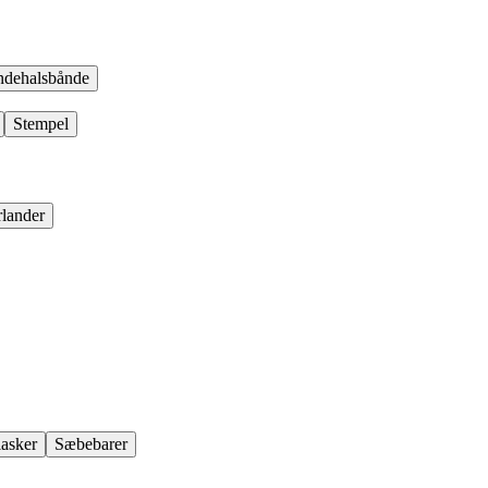
dehalsbånde
Stempel
rlander
lasker
Sæbebarer