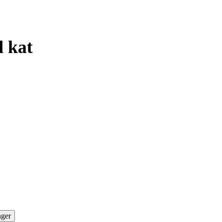
d kat
nger