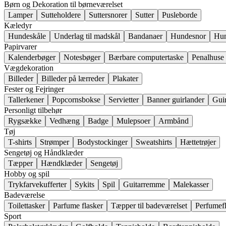
Børn og Dekoration til børneværelset
Lamper
Sutteholdere
Suttersnorer
Sutter
Pusleborde
Kæledyr
Hundeskåle
Underlag til madskål
Bandanaer
Hundesnor
Hun
Papirvarer
Kalenderbøger
Notesbøger
Bærbare computertaske
Penalhuse
Vægdekoration
Billeder
Billeder på lærreder
Plakater
Fester og Fejringer
Tallerkener
Popcornsbokse
Servietter
Banner guirlander
Gui
Personligt tilbehør
Rygsække
Vedhæng
Badge
Mulepsoer
Armbånd
Tøj
T-shirts
Strømper
Bodystockinger
Sweatshirts
Hættetrøjer
Sengetøj og Håndklæder
Tæpper
Hændklæder
Sengetøj
Hobby og spil
Trykfarvekufferter
Sykits
Spil
Guitarremme
Malekasser
Badeværelse
Toilettasker
Parfume flasker
Tæpper til badeværelset
Perfumef
Sport