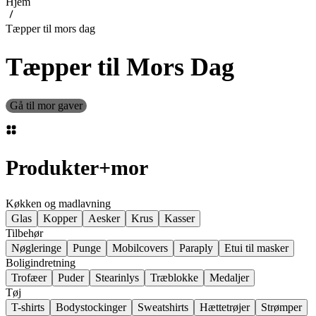
Hjem
Tæpper til mors dag
Tæpper til Mors Dag
Gå til mor gaver
Produkter
+
mor
Køkken og madlavning
Glas
Kopper
Aesker
Krus
Kasser
Tilbehør
Nøgleringe
Punge
Mobilcovers
Paraply
Etui til masker
Boligindretning
Trofæer
Puder
Stearinlys
Træblokke
Medaljer
Tøj
T-shirts
Bodystockinger
Sweatshirts
Hættetrøjer
Strømper