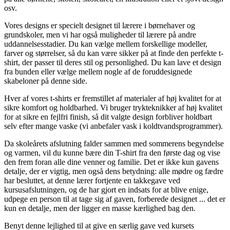
osv.
Vores designs er specielt designet til lærere i børnehaver og
grundskoler, men vi har også muligheder til lærere på andre
uddannelsesstadier. Du kan vælge mellem forskellige modeller,
farver og størrelser, så du kan være sikker på at finde den perfekte t-
shirt, der passer til deres stil og personlighed. Du kan lave et design
fra bunden eller vælge mellem nogle af de foruddesignede
skabeloner på denne side.
Hver af vores t-shirts er fremstillet af materialer af høj kvalitet for at
sikre komfort og holdbarhed. Vi bruger trykteknikker af høj kvalitet
for at sikre en fejlfri finish, så dit valgte design forbliver holdbart
selv efter mange vaske (vi anbefaler vask i koldtvandsprogrammer).
Da skoleårets afslutning falder sammen med sommerens begyndelse
og varmen, vil du kunne bære din T-shirt fra den første dag og vise
den frem foran alle dine venner og familie. Det er ikke kun gavens
detalje, der er vigtig, men også dens betydning: alle mødre og fædre
har besluttet, at denne lærer fortjente en takkegave ved
kursusafslutningen, og de har gjort en indsats for at blive enige,
udpege en person til at tage sig af gaven, forberede designet ... det er
kun en detalje, men der ligger en masse kærlighed bag den.
Benyt denne lejlighed til at give en særlig gave ved kursets