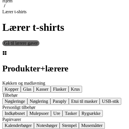
Hjem
Lærer t-shirts
Lærer t-shirts
Gå til lærere gaver
Produkter
+
lærere
Køkken og madlavning
Kopper
Glas
Kasser
Flasker
Krus
Tilbehør
Nøgleringe
Nøglering
Paraply
Etui til masker
USB-stik
Personligt tilbehør
Indkøbsnet
Mulepsoer
Ure
Tasker
Rygsække
Papirvarer
Kalenderbøger
Notesbøger
Stempel
Musemåtter