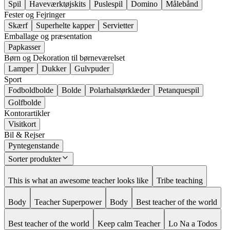
Spil
Haveværktøjskits
Puslespil
Domino
Målebånd
Fester og Fejringer
Skærf
Superhelte kapper
Servietter
Emballage og præsentation
Papkasser
Børn og Dekoration til børneværelset
Lamper
Dukker
Gulvpuder
Sport
Fodboldbolde
Bolde
Polarhalstørklæder
Petanquespil
Golfbolde
Kontorartikler
Visitkort
Bil & Rejser
Pyntegenstande
Sorter produkter
This is what an awesome teacher looks like
Tribe teaching
Body
Teacher Superpower
Body
Best teacher of the world
Best teacher of the world
Keep calm Teacher
Lo Na a Todos