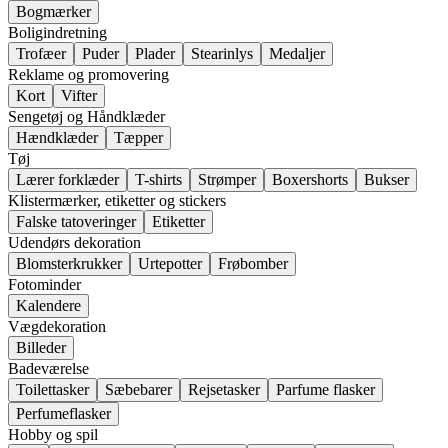
Bogmærker
Boligindretning
Trofæer
Puder
Plader
Stearinlys
Medaljer
Reklame og promovering
Kort
Vifter
Sengetøj og Håndklæder
Hændklæder
Tæpper
Tøj
Lærer forklæder
T-shirts
Strømper
Boxershorts
Bukser
Klistermærker, etiketter og stickers
Falske tatoveringer
Etiketter
Udendørs dekoration
Blomsterkrukker
Urtepotter
Frøbomber
Fotominder
Kalendere
Vægdekoration
Billeder
Badeværelse
Toilettasker
Sæbebarer
Rejsetasker
Parfume flasker
Perfumeflasker
Hobby og spil