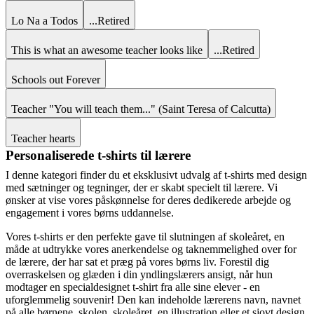
Lo Na a Todos
...Retired
This is what an awesome teacher looks like
...Retired
Schools out Forever
Teacher "You will teach them..." (Saint Teresa of Calcutta)
Teacher hearts
Personaliserede t-shirts til lærere
I denne kategori finder du et eksklusivt udvalg af t-shirts med design
med sætninger og tegninger, der er skabt specielt til lærere. Vi
ønsker at vise vores påskønnelse for deres dedikerede arbejde og
engagement i vores børns uddannelse.
Vores t-shirts er den perfekte gave til slutningen af skoleåret, en
måde at udtrykke vores anerkendelse og taknemmelighed over for
de lærere, der har sat et præg på vores børns liv. Forestil dig
overraskelsen og glæden i din yndlingslærers ansigt, når hun
modtager en specialdesignet t-shirt fra alle sine elever - en
uforglemmelig souvenir! Den kan indeholde lærerens navn, navnet
på alle børnene, skolen, skoleåret, en illustration eller et sjovt design