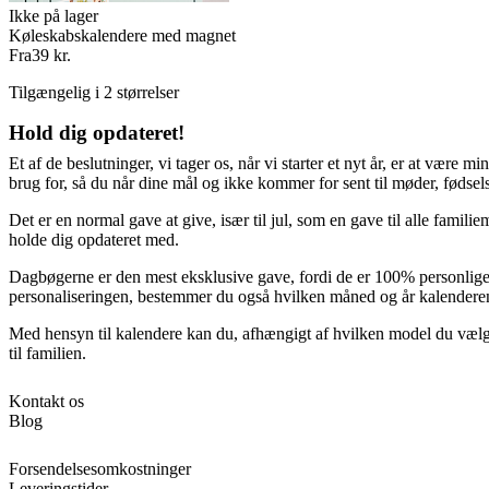
Ikke på lager
Køleskabskalendere med magnet
Fra
39 kr.
Tilgængelig i 2 størrelser
Hold dig opdateret!
Et af de beslutninger, vi tager os, når vi starter et nyt år, er at være 
brug for, så du når dine mål og ikke kommer for sent til møder, fødsel
Det er en normal gave at give, især til jul, som en gave til alle famil
holde dig opdateret med.
Dagbøgerne er den mest eksklusive gave, fordi de er 100% personlige, 
personaliseringen, bestemmer du også hvilken måned og år kalenderen s
Med hensyn til kalendere kan du, afhængigt af hvilken model du vælg
til familien.
Kontakt os
Blog
Forsendelsesomkostninger
Leveringstider