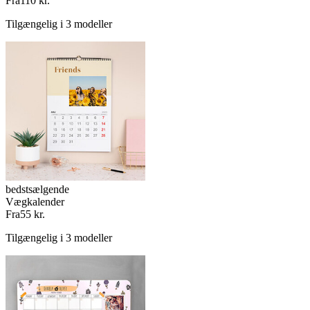
Fra
110 kr.
Tilgængelig i 3 modeller
bedstsælgende
Vægkalender
Fra
55 kr.
Tilgængelig i 3 modeller