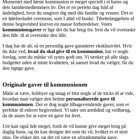
Momentet med første kommunion er meget specielt i et barns og
dets familiemedlemmers liv. Det er en perfekt dag fuld af
åndelighed, hvor du omgiver dig med din familie og venner. Det er
en følelsesladet ceremoni, som I altid vil huske. Tilrettelæggelsen af
denne begivenhed kræver en masse forberedelser. Vores
kommunionsgaver
er lige det du har brug for. hvis du vil overraske
den lille. til at overraske den lille.
I dag har de alt, så en personlig gave garanterer eksklusivitet. Hvis
du ikke ved,
hvad du skal give til en kommunion
, har vi nogle
forslag, som du måske vil synes godt om. Vi tænker på alle slags
budgetter uden at miste kvaliteten, så uanset hvad du vælger, får du
den rigtige gave.
Originale gaver til kommunionen
Måde at være, hobbyer og smag er blot nogle af de tricks til at vide,
hvordan man vælger den bedste
personaliserede gave til
kommunionen
. Der er dog nogle tilbagevendende gaver, som er
perfekte til enhver begivenhed. Vi taler om armbånd og vedhæng,
da de anses for at være en gave for livet.
Ure kan også lide meget, fordi de vil kunne give meget brug på
daglig basis, og du kan designe det som du vil, hvilket er et stort
plus. De elsker det, og det vil være en uforglemmelig gave.