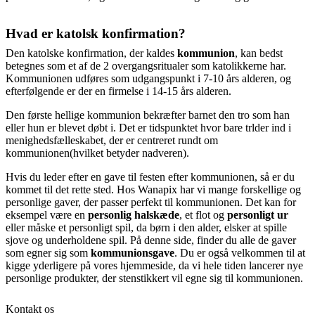
Hvad er katolsk konfirmation?
Den katolske konfirmation, der kaldes
kommunion
, kan bedst
betegnes som et af de 2 overgangsritualer som katolikkerne har.
Kommunionen udføres som udgangspunkt i 7-10 års alderen, og
efterfølgende er der en firmelse i 14-15 års alderen.
Den første hellige kommunion bekræfter barnet den tro som han
eller hun er blevet døbt i. Det er tidspunktet hvor bare trlder ind i
menighedsfælleskabet, der er centreret rundt om
kommunionen(hvilket betyder nadveren).
Hvis du leder efter en gave til festen efter kommunionen, så er du
kommet til det rette sted. Hos Wanapix har vi mange forskellige og
personlige gaver, der passer perfekt til kommunionen. Det kan for
eksempel være en
personlig halskæde
, et flot og
personligt ur
eller måske et personligt spil, da børn i den alder, elsker at spille
sjove og underholdene spil. På denne side, finder du alle de gaver
som egner sig som
kommunionsgave
. Du er også velkommen til at
kigge yderligere på vores hjemmeside, da vi hele tiden lancerer nye
personlige produkter, der stenstikkert vil egne sig til kommunionen.
Kontakt os