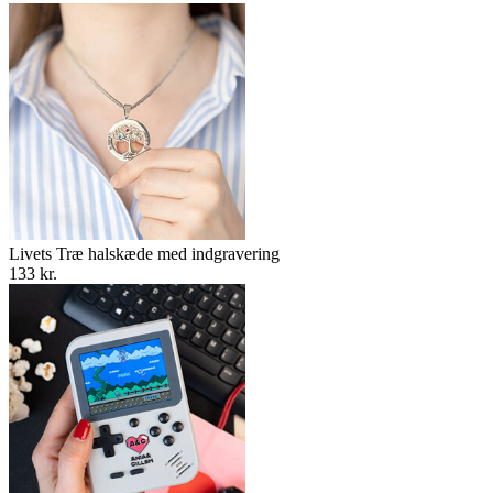
Livets Træ halskæde med indgravering
133 kr.