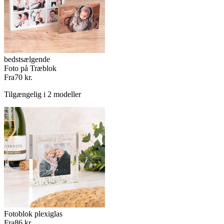
bedstsælgende
Foto på Træblok
Fra
70 kr.
Tilgængelig i 2 modeller
Fotoblok plexiglas
Fra
86 kr.