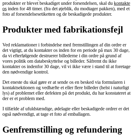
produkter er blevet beskadiget under forsendelsen, skal du
kontakte
os
inden for 48 timer. (fra det øjeblik, du modtager pakken), med et
foto af forsendelsesetiketten og de beskadigede produkter.
Produkter med fabrikationsfejl
Ved reklamationer i forbindelse med fremstillingen af din ordre er
det vigtigt, at du kontakter os inden for en periode på max 30 dage,
da vi efterfølgende destruerer billederne i din ordre på grund af
vores politik om
databeskyttelse
og billeder. Såfremt du ikke
kontakter os indenfor 30 dage, vil vi ikke være i stand til at foretage
den nødvendige kontrol.
Det eneste du skal gøre er at sende os en besked via formularen i
kontaktsektionen
og vedhæfte et eller flere billeder (helst i naturligt
lys) af problemet eller defekten på det produkt, du har konstateret at
der er et problem med.
I tilfælde af ufuldstændige, ødelagte eller beskadigede ordrer er det
også nødvendigt, at tage et foto af emballagen.
Genfremstilling og refundering