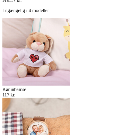
Fra
117 kr.
Tilgængelig i 4 modeller
Kaninbamse
117 kr.