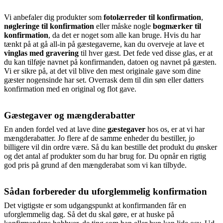
Vi anbefaler dig produkter som
fotolærreder til konfirmation
,
nøgleringe til konfirmation
eller måske nogle
bogmærker til
konfirmation
, da det er noget som alle kan bruge. Hvis du har
tænkt på at gå all-in på gæstegaverne, kan du overveje at lave et
vinglas med gravering
til hver gæst. Det fede ved disse glas, er at
du kan tilføje navnet på konfirmanden, datoen og navnet på gæsten.
Vi er sikre på, at det vil blive den mest originale gave som dine
gæster nogensinde har set. Overrask dem til din søn eller datters
konfirmation med en original og flot gave.
Gæstegaver og mængderabatter
En anden fordel ved at lave dine
gæstegaver
hos os, er at vi har
mængderabatter. Jo flere af de samme enheder du bestiller, jo
billigere vil din ordre være. Så du kan bestille det produkt du ønsker
og det antal af produkter som du har brug for. Du opnår en rigtig
god pris på grund af den mængderabat som vi kan tilbyde.
Sådan forbereder du uforglemmelig konfirmation
Det vigtigste er som udgangspunkt at konfirmanden får en
uforglemmelig dag. Så det du skal gøre, er at huske på