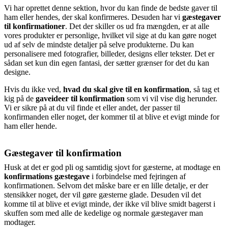
Vi har oprettet denne sektion, hvor du kan finde de bedste gaver til
ham eller hendes, der skal konfirmeres. Desuden har vi
gæstegaver
til konfirmationer
. Det der skiller os ud fra mængden, er at alle
vores produkter er personlige, hvilket vil sige at du kan gøre noget
ud af selv de mindste detaljer på selve produkterne. Du kan
personalisere med fotografier, billeder, designs eller tekster. Det er
sådan set kun din egen fantasi, der sætter grænser for det du kan
designe.
Hvis du ikke ved,
hvad du skal give til en konfirmation
, så tag et
kig på de
gaveideer til konfirmation
som vi vil vise dig herunder.
Vi er sikre på at du vil finde et eller andet, der passer til
konfirmanden eller noget, der kommer til at blive et evigt minde for
ham eller hende.
Gæstegaver til konfirmation
Husk at det er god pli og samtidig sjovt for gæsterne, at modtage en
konfirmations gæstegave
i forbindelse med fejringen af
konfirmationen. Selvom det måske bare er en lille detalje, er der
stensikker noget, der vil gøre gæsterne glade. Desuden vil det
komme til at blive et evigt minde, der ikke vil blive smidt bagerst i
skuffen som med alle de kedelige og normale gæstegaver man
modtager.