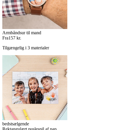
Armbåndsur til mand
Fra
157 kr.
Tilgængelig i 3 materialer
bedstsælgende
Rektangulært puslespil af pap