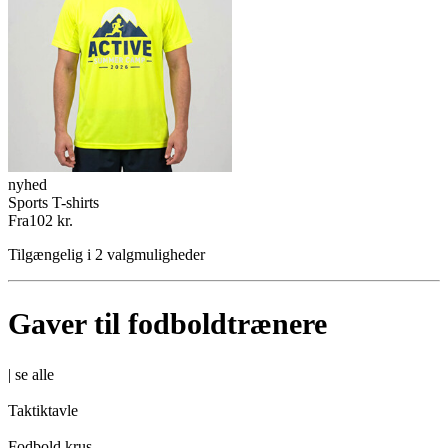
nyhed
Sports T-shirts
Fra
102 kr.
Tilgængelig i 2 valgmuligheder
Gaver til fodboldtrænere
|
se alle
Taktiktavle
Fodbold krus