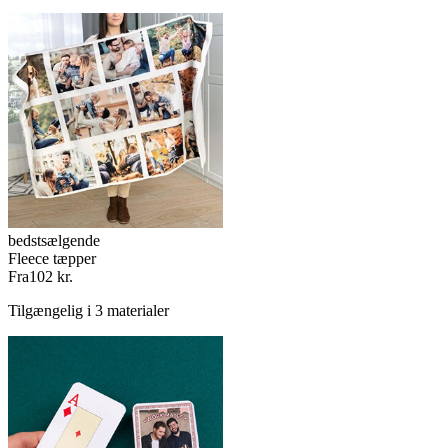
bedstsælgende
Fleece tæpper
Fra
102 kr.
Tilgængelig i 3 materialer