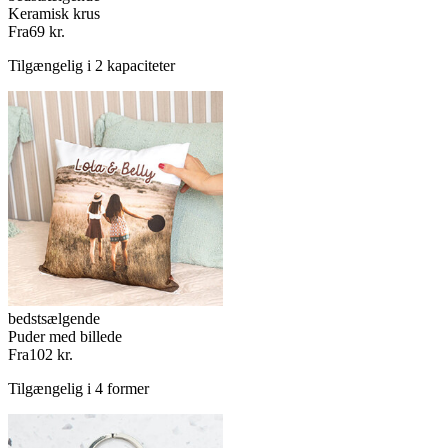
Keramisk krus
Fra
69 kr.
Tilgængelig i 2 kapaciteter
bedstsælgende
Puder med billede
Fra
102 kr.
Tilgængelig i 4 former